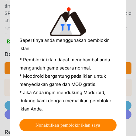
times for and receive a FREE spin on the MEGA
SPINWHEEL!* FREE gold chips for new players!* FREE gold
chips for signing in with Facebook!* Many more FREE
rewards daily! Amazing free Slot Games:* Gem Huntress:
Battle the reels with Gem Huntress, where gems are the
Sepertinya anda menggunakan pemblokir
Read more
prize, but beware, the jungle holds many perils, in your
iklan.
quest for RICHES.* Diamond Panther slots: 40-reel game
Download Chumba (MOD, Tidak terkunci)
brings the unique Shifting Vines Feature – land a full stack
* Pemblokir iklan dapat menghambat anda
of the same symbol in reel 1 and see them clone across
mengunduh game secara normal.
Download APK (103.55MB)
the other reels for big wins!* Lightning Nudge slots: A full
* Moddroid bergantung pada iklan untuk
screen of wilds could land you a BIG prize with the 5
menyediakan game dan MOD gratis.
Ingin lebih banyak? Jelajahi
Mod APK paling
multiplier. When a wild misses the reel by one position on
Mod Populer →
populer
di 2026.
* Jika Anda ingin mendukung Moddroid,
the top or bottom edge the nudging wilds activate and
dukung kami dengan mematikan pemblokir
nudge themselves into the reels by 1,2 or 3 positions. Now
Gabung @MODDROID.CO di Telegram channel
it’s time to install, remember Chumba Lite is totally free!
iklan Anda.
Gabung @MODDROID.CO di komunitas Discord
Enjoy the free spins across our amazing slots paradise.
Notice:Chumba Casino Lite is intended for adult
Nonaktifkan pemblokir iklan saya
audiences, age 21+, and does not offer "real money"
Rekomendasi Game & App