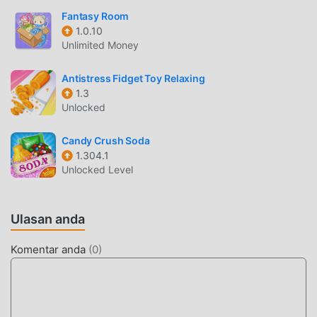
menginstalChumba 1.11.0 dengan satu klik. Tunggu apa
Fantasy Room
1.0.10
lagi, unduh moddroid dan mainkan!
Unlimited Money
GAMEPLAY UNIK
Antistress Fidget Toy Relaxing
Chumba Sebagai game terkenal casual ,gameplaynya yang
1.3
Unlocked
unik telah membantunya mendapatkan banyak penggemar
di seluruh dunia. Tidak seperti tradisional casual game,
Candy Crush Soda
diChumba, Anda hanya perlu melalui tutorial pemula,
1.304.1
sehingga Anda dapat dengan mudah memulai seluruh
Unlocked Level
permainan dan menikmati kesenangan yang dibawa secara
klasik casual game Chumba 1.11.0. Pada saat yang sama,
moddroid telah secara khusus membangun platform untuk
Ulasan anda
casual pecinta game, memungkinkan Anda untuk
berkomunikasi dan berbagi dengan semua casual pecinta
Komentar anda
(
0
)
game di seluruh dunia, tunggu apa lagi, bergabunglah
dengan moddroid dan nikmati casual permainan dengan
semua mitra global menjadi bahagia