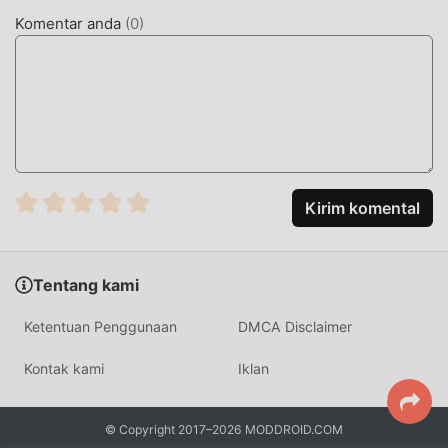
olehBeach Makeup Salon 5.8.5096
Komentar anda
(
0
)
MOD UNIK
Tradisional casual permainan mengharuskan pengguna
menghabiskan banyak waktu untuk mengumpulkan
kekayaan/kemampuan/keterampilan mereka dalam
permainan, yang merupakan fitur dan kesenangan dari
permainan, tetapi pada saat yang sama, proses akumulasi
Kirim komental
pasti akan membuat orang merasa lelah, tetapi sekarang ,
munculnya mod telah menulis ulang situasi ini. Di sini,
Anda tidak perlu menghabiskan sebagian besar energi
Tentang kami
Anda dan mengulangi ""akumulasi"" yang sedikit
membosankan. Mod dapat dengan mudah membantu Anda
Ketentuan Penggunaan
DMCA Disclaimer
menghilangkan proses ini, sehingga membantu Anda fokus
menikmati kegembiraan permainan itu sendiri
Kontak kami
Iklan
UNDUH SEKARANG
© Copyright 2017–2026 MODDROID.COM
Cukup klik tombol unduh untuk menginstal aplikasi