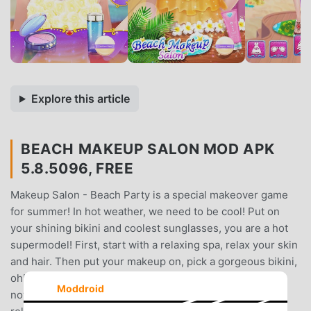
Explore this article
BEACH MAKEUP SALON MOD APK
5.8.5096, FREE
Makeup Salon - Beach Party is a special makeover game
for summer! In hot weather, we need to be cool! Put on
your shining bikini and coolest sunglasses, you are a hot
supermodel! First, start with a relaxing spa, relax your skin
and hair. Then put your makeup on, pick a gorgeous bikini,
oh! You really need a jewel to match it. Let’s do it
Moddroid
now!Makeup Salon - Beach Party Features★ Spa Zone,