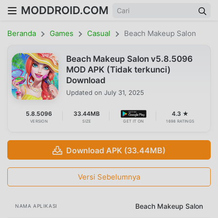
MODDROID.COM
Beranda
Games
Casual
Beach Makeup Salon
Beach Makeup Salon v5.8.5096
MOD APK (Tidak terkunci)
Download
Updated on
July 31, 2025
5.8.5096
33.44MB
4.3 ★
VERSION
SIZE
GET IT ON
1698 RATINGS
Download APK (33.44MB)
Versi Sebelumnya
Beach Makeup Salon
NAMA APLIKASI