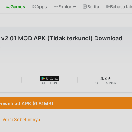
Games
Apps
Explore
Berita
Bahasa lai
-7 v2.01 MOD APK (Tidak terkunci) Download
6
B
4.3 ★
GET IT ON
1698 RATINGS
ownload APK (6.81MB)
Versi Sebelumnya