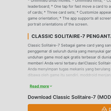
* Unlimited undo moves. * Unlimited hints; *
leaderboard; * One tap for fast move a card to 
of cards; * Three card sets; * Customize appeara
game orientation; * The app supports all scree
portrait orientations of the screen.
CLASSIC SOLITAIRE-7 PENGAN
Classic Solitaire-7 Sebagai game card yang sa
penggemar di seluruh dunia yang menyukai gam
unduhan game mod apk gratis terbesar di dunia 
memberi Anda versi terbaru dariClassic Solitai
Anda menyimpan tugas mekanis yang berulang 
dibawa oleh game itu sendiri. moddroid menjan
membebankan biaya apa pun kepada pemain, dan
Read more
klien moddroid, Anda dapat mengunduh dan mengi
unduh moddroid dan mainkan!
Download Classic Solitaire-7 (MOD,
GAMEPLAY UNIK
D