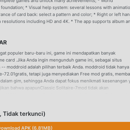
 Complete games and unlock many achievements; * World
a foundation; * Visual help system: several lessons with animati
nce of card back: select a pattern and color; * Right or left ha
n resolutions including HD and 4K. * The app supports album a
TAR
ngat populer baru-baru ini, game ini mendapatkan banyak
e card .Jika Anda ingin mengunduh game ini, sebagai situs
-- moddroid adalah pilihan terbaik Anda. moddroid tidak hanya
re-72.01gratis, tetapi juga menyediakan Free mod gratis, memb
dalam gim, sehingga Anda dapat fokus menikmati kesenangan 
jikan bahwa apapunClassic Solitaire-7mod tidak akan
 100% aman, tersedia, dan gratis untuk dipasang. Cukup und
nstalClassic Solitaire-7 2.01 dengan satu klik. Tunggu apa la
 Tidak terkunci)
ownload APK (6.81MB)