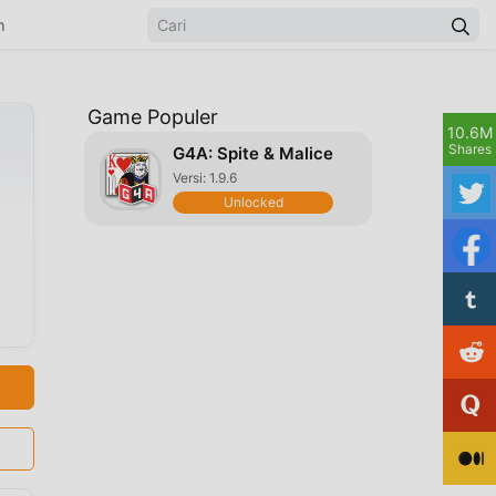
n
Game Populer
10.6M
Shares
G4A: Spite & Malice
Versi: 1.9.6
Unlocked