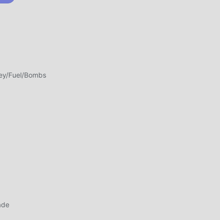
ti
ngun
ey/Fuel/Bombs
em
ade
g