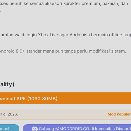
ses penuh ke semua aksesori karakter premium, pakaian, dan
.
ratan wajib login Xbox Live agar Anda bisa bermain offline tan
Android 8.0+ standar mana pun tanpa perlu modifikasi sistem.
lity)
reative, Anda memiliki akses ke pasokan balok, alat, dan ite
la apa pun.
wnload APK (1090.80MB)
dalam mode Survival dengan membuat alat, mengelola rasa la
reeper dan Zombie.
er
di 2026.
Mod Populer
nnel
Gabung @MODDROID.CO di komunitas Discord