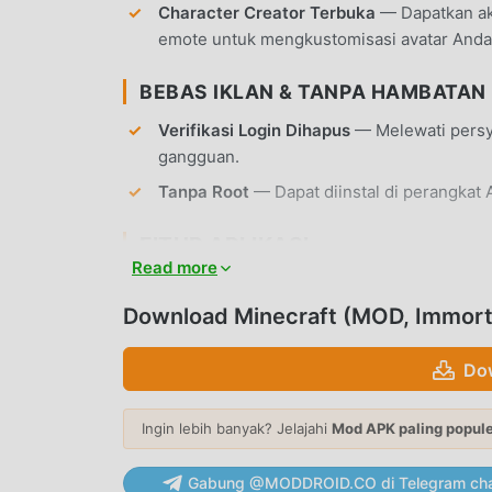
Character Creator Terbuka
— Dapatkan ak
emote untuk mengkustomisasi avatar Anda
BEBAS IKLAN & TANPA HAMBATAN
Verifikasi Login Dihapus
— Melewati persya
gangguan.
Tanpa Root
— Dapat diinstal di perangkat 
FITUR APLIKASI
Read more
MODE CREATIVE & SURVIVAL
Download Minecraft (MOD, Immorta
Sumber Daya Tak Terbatas
— Dalam mode C
tanpa batas untuk membangun struktur ska
Do
Tantangan Survival
— Uji kemampuan Anda 
dan bertahan dari serangan mob seperti C
Ingin lebih banyak? Jelajahi
Mod APK paling popul
GENERASI DUNIA
Gabung @MODDROID.CO di Telegram cha