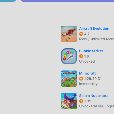
lanskap luas yang dihasilkan secara acak, termasuk bioma seper
bawah tanah yang dalam.
ngaturan dunia untuk menciptakan dataran datar untuk memba
Aircraft Evolution
4.2
Menu/Unlimited Mon
teman di konsol, perangkat mobile, dan PC menggunakan sist
Bubble Striker
1.6
ibuan server publik untuk berpartisipasi dalam mini-game,
Unlocked
n kolaboratif berskala besar.
Minecraft
1.26.40.31
Immortality
 dikembangkan oleh Mojang Studios dan telah terjual lebih dari
antang pemain untuk menyusun balok demi membangun apa pun,
Selera Nusantara
 mesin rumit bertenaga redstone di lingkungan 3D yang luas.
1.35.3
Unlocked/Free upgr
a, yang menghasilkan miliaran dunia berbeda berdasarkan strin