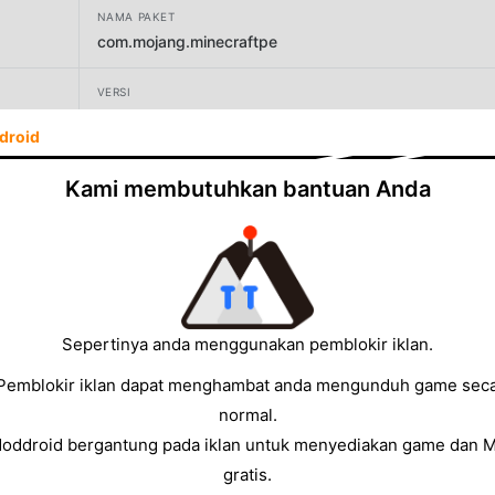
NAMA PAKET
com.mojang.minecraftpe
VERSI
1.26.40.31
droid
PENGEMBANG
Kami membutuhkan bantuan Anda
Mojang
UKURAN
1090.80MB
Sepertinya anda menggunakan pemblokir iklan.
Pemblokir iklan dapat menghambat anda mengunduh game sec
normal.
Moddroid bergantung pada iklan untuk menyediakan game dan 
gratis.