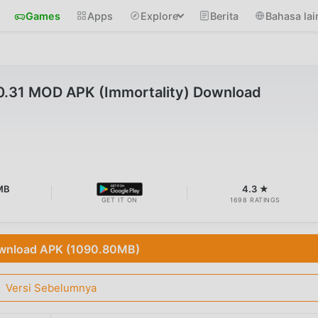
Games
Apps
Explore
Berita
Bahasa lai
40.31 MOD APK (Immortality) Download
MB
4.3 ★
GET IT ON
1698 RATINGS
wnload APK (1090.80MB)
Versi Sebelumnya