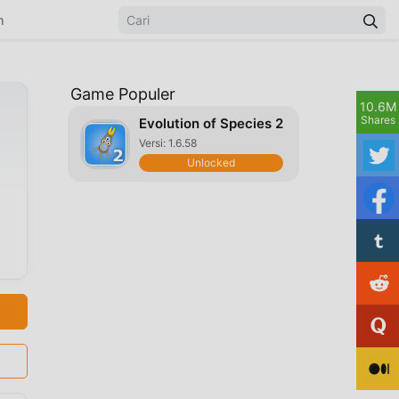
n
Game Populer
10.6M
Shares
Evolution of Species 2
Versi: 1.6.58
Unlocked