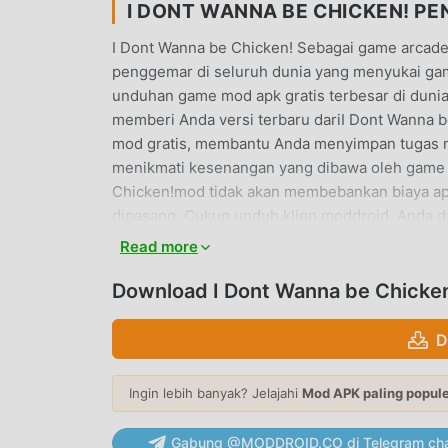
I DONT WANNA BE CHICKEN! P
I Dont Wanna be Chicken! Sebagai game arcade
penggemar di seluruh dunia yang menyukai gam
unduhan game mod apk gratis terbesar di dunia 
memberi Anda versi terbaru dariI Dont Wanna b
mod gratis, membantu Anda menyimpan tugas m
menikmati kesenangan yang dibawa oleh game i
Chicken!mod tidak akan membebankan biaya apa
dipasang. Cukup unduh klien moddroid, Anda 
dengan satu klik. Tunggu apa lagi, unduh modd
Read more
GAMEPLAY UNIK
Download I Dont Wanna be Chicken
I Dont Wanna be Chicken! Sebagai game terke
D
banyak penggemar di seluruh dunia. Tidak seper
hanya perlu melalui tutorial pemula, sehingg
Ingin lebih banyak? Jelajahi
Mod APK paling popul
menikmati kesenangan yang dibawa secara klas
sama, moddroid telah secara khusus membangu
Gabung @MODDROID.CO di Telegram cha
berkomunikasi dan berbagi dengan semua arcade