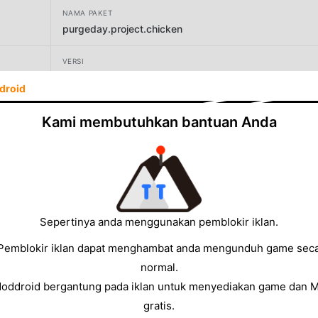
NAMA PAKET
purgeday.project.chicken
VERSI
1.040
droid
PENGEMBANG
Kami membutuhkan bantuan Anda
DaiParkSoft
UKURAN
51.18MB
Sepertinya anda menggunakan pemblokir iklan.
Pemblokir iklan dapat menghambat anda mengunduh game sec
normal.
Moddroid bergantung pada iklan untuk menyediakan game dan 
gratis.