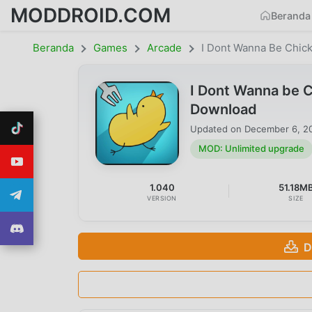
MODDROID.COM
Beranda
Beranda
Games
Arcade
I Dont Wanna Be Chic
I Dont Wanna be 
Download
Updated on
December 6, 2
MOD: Unlimited upgrade
1.040
51.18M
VERSION
SIZE
D