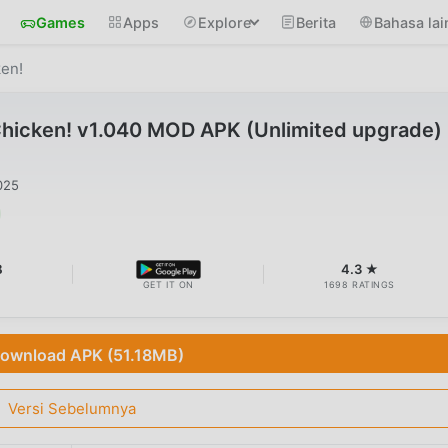
Games
Apps
Explore
Berita
Bahasa lai
ken!
Chicken! v1.040 MOD APK (Unlimited upgrade)
025
B
4.3 ★
GET IT ON
1698 RATINGS
ownload APK (51.18MB)
Versi Sebelumnya