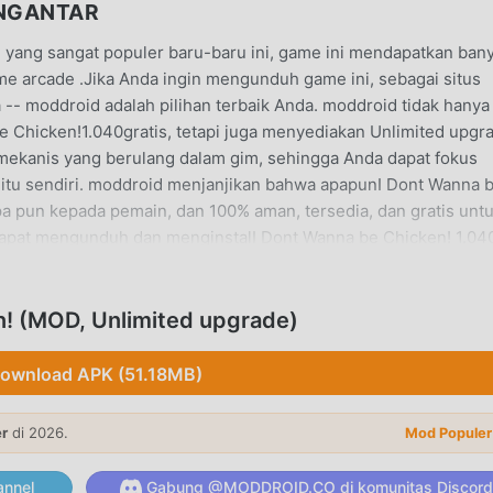
ENGANTAR
 yang sangat populer baru-baru ini, game ini mendapatkan ban
e arcade .Jika Anda ingin mengunduh game ini, sebagai situs
-- moddroid adalah pilihan terbaik Anda. moddroid tidak hanya
e Chicken!1.040gratis, tetapi juga menyediakan Unlimited upgr
ekanis yang berulang dalam gim, sehingga Anda dapat fokus
tu sendiri. moddroid menjanjikan bahwa apapunI Dont Wanna 
 pun kepada pemain, dan 100% aman, tersedia, dan gratis unt
dapat mengunduh dan menginstalI Dont Wanna be Chicken! 1.04
roid dan mainkan!
! (MOD, Unlimited upgrade)
nal arcade ,gameplaynya yang unik telah membantunya mendapa
ownload APK (51.18MB)
ti tradisional arcade game, diI Dont Wanna be Chicken!, Anda
a Anda dapat dengan mudah memulai seluruh permainan dan
er
di 2026.
Mod Populer
ik arcade game I Dont Wanna be Chicken! 1.040. Pada saat yan
n platform untuk arcade pecinta game, memungkinkan Anda u
nnel
Gabung @MODDROID.CO di komunitas Discord
 pecinta game di seluruh dunia, tunggu apa lagi, bergabungla