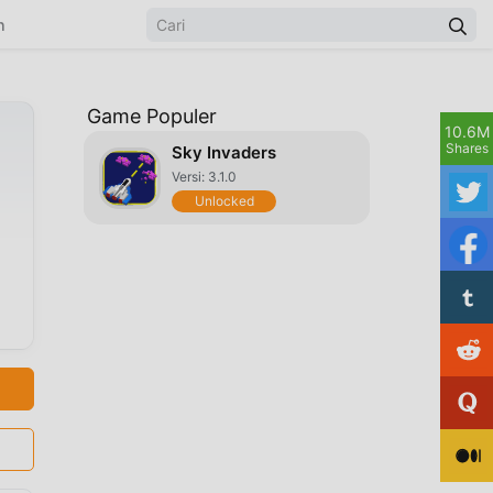
n
Game Populer
10.6M
Shares
Sky Invaders
Versi: 3.1.0
Unlocked