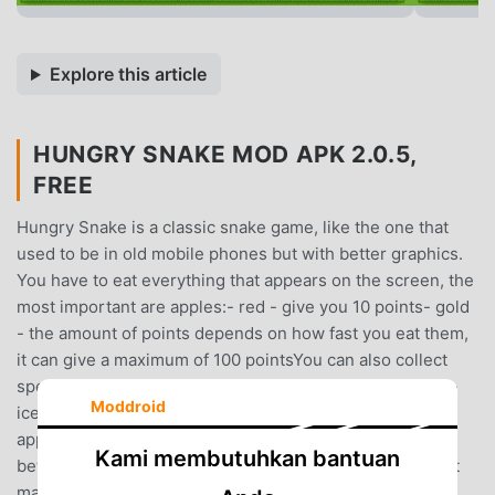
Explore this article
HUNGRY SNAKE MOD APK 2.0.5,
FREE
Hungry Snake is a classic snake game, like the one that
used to be in old mobile phones but with better graphics.
You have to eat everything that appears on the screen, the
most important are apples:- red - give you 10 points- gold
- the amount of points depends on how fast you eat them,
it can give a maximum of 100 pointsYou can also collect
special items:- scissors - they make your snake shorter-
Moddroid
ice - slows down the snakeThe special items and gold
apples last only 10 seconds. The faster you get them the
Kami membutuhkan bantuan
better bonus they give.The game also include 7 different
maps and 3 snake skins.You have three types of control.