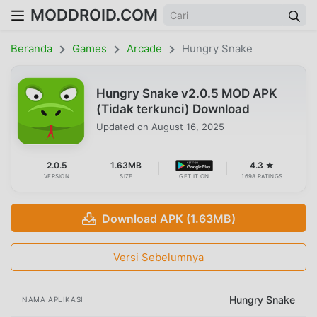
MODDROID.COM
Beranda
Games
Arcade
Hungry Snake
Hungry Snake v2.0.5 MOD APK
(Tidak terkunci) Download
Updated on
August 16, 2025
2.0.5
1.63MB
4.3 ★
VERSION
SIZE
GET IT ON
1698 RATINGS
Download APK (1.63MB)
Versi Sebelumnya
Hungry Snake
NAMA APLIKASI