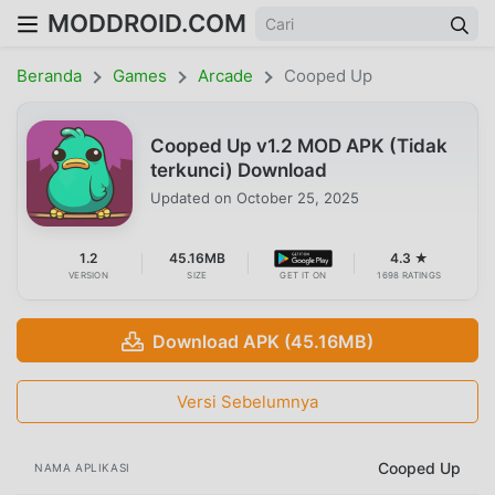
MODDROID.COM
Beranda
Games
Arcade
Cooped Up
Cooped Up v1.2 MOD APK (Tidak
terkunci) Download
Updated on
October 25, 2025
1.2
45.16MB
4.3 ★
VERSION
SIZE
GET IT ON
1698 RATINGS
Download APK (45.16MB)
Versi Sebelumnya
Cooped Up
NAMA APLIKASI