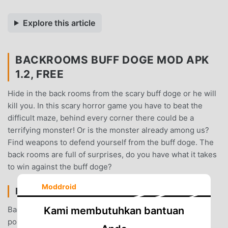
Explore this article
BACKROOMS BUFF DOGE MOD APK
1.2, FREE
Hide in the back rooms from the scary buff doge or he will
kill you. In this scary horror game you have to beat the
difficult maze, behind every corner there could be a
terrifying monster! Or is the monster already among us?
Find weapons to defend yourself from the buff doge. The
back rooms are full of surprises, do you have what it takes
to win against the buff doge?
Moddroid
BACKROOMS BUFF DOGE PENGANTAR
Backrooms Buff Doge Sebagai game arcade yang sangat
Kami membutuhkan bantuan
populer baru-baru ini, game ini mendapatkan banyak