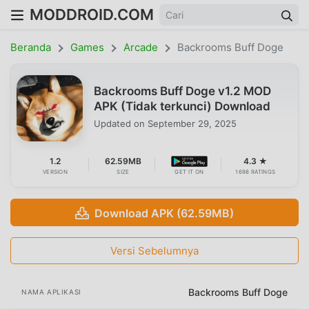
MODDROID.COM
Beranda
Games
Arcade
Backrooms Buff Doge
Backrooms Buff Doge v1.2 MOD
APK (Tidak terkunci) Download
Updated on
September 29, 2025
1.2
62.59MB
4.3 ★
VERSION
SIZE
GET IT ON
1698 RATINGS
Download APK (62.59MB)
Versi Sebelumnya
Backrooms Buff Doge
NAMA APLIKASI