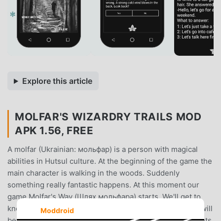
Explore this article
MOLFAR'S WIZARDRY TRAILS MOD
APK 1.56, FREE
A molfar (Ukrainian: мольфар) is a person with magical
abilities in Hutsul culture. At the beginning of the game the
main character is walking in the woods. Suddenly
something really fantastic happens. At this moment our
game Molfar's Way (Шлях мольфара) starts. We'll get to
know the hero, his experience and his life better.There will
Moddroid
be dramatic changes of the plot, surprising turns of events.