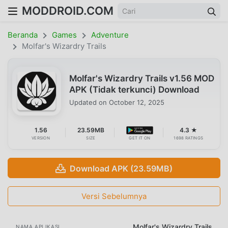
MODDROID.COM
Beranda
Games
Adventure
Molfar's Wizardry Trails
Molfar's Wizardry Trails v1.56 MOD
APK (Tidak terkunci) Download
Updated on
October 12, 2025
1.56
23.59MB
4.3 ★
VERSION
SIZE
GET IT ON
1698 RATINGS
Download APK (23.59MB)
Versi Sebelumnya
Molfar's Wizardry Trails
NAMA APLIKASI