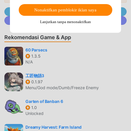
MOLFAR'S WIZARDRY TRAILS PENGANTAR
Nonaktifkan pemblokir iklan saya
Gabung @MODDROID.CO di Telegram channel
Molfar's Wizardry Trails Sebagai game adventure yang
Gabung @MODDROID.CO di komunitas Discord
Lanjutkan tanpa menonaktifkan
sangat populer baru-baru ini, game ini mendapatkan
banyak penggemar di seluruh dunia yang menyukai game
Rekomendasi Game & App
adventure .Jika Anda ingin mengunduh game ini, sebagai
situs unduhan game mod apk gratis terbesar di dunia --
60 Parsecs
moddroid adalah pilihan terbaik Anda. moddroid tidak
1.3.5
hanya memberi Anda versi terbaru dariMolfar's Wizardry
N/A
Trails1.56gratis, tetapi juga menyediakan Free mod gratis,
membantu Anda menyimpan tugas mekanis yang berulang
工匠物語3
0.1.97
dalam gim, sehingga Anda dapat fokus menikmati
Menu/God mode/Dumb/Freeze Enemy
kesenangan yang dibawa oleh game itu sendiri. moddroid
menjanjikan bahwa apapunMolfar's Wizardry Trailsmod
Garten of Banban 6
tidak akan membebankan biaya apa pun kepada pemain,
1.0
dan 100% aman, tersedia, dan gratis untuk dipasang.
Unlocked
Cukup unduh klien moddroid, Anda dapat mengunduh dan
menginstalMolfar's Wizardry Trails 1.56 dengan satu klik.
Dreamy Harvest: Farm Island