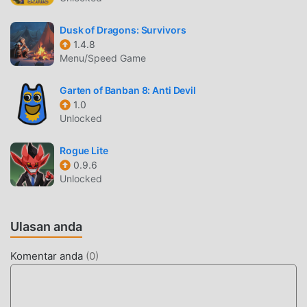
karakternya yang berkualitas tinggi membuat
LastStand:NeverDie menarik banyak adventure
Dusk of Dragons: Survivors
penggemar, dan dibandingkan dengan tradisional
1.4.8
adventure game , LastStand:NeverDie 0.03 telah
Menu/Speed Game
mengadopsi mesin virtual yang diperbarui dan melakukan
peningkatan yang berani. Dengan teknologi yang lebih
Garten of Banban 8: Anti Devil
maju, pengalaman layar game telah sangat ditingkatkan.
1.0
Sambil mempertahankan gaya asli adventure ,maksimum
Unlocked
Ini meningkatkan pengalaman sensorik pengguna, dan ada
banyak jenis ponsel apk dengan kemampuan beradaptasi
Rogue Lite
0.9.6
yang sangat baik, memastikan bahwa semua adventure
Unlocked
pecinta game dapat sepenuhnya menikmati kebahagiaan
yang dibawa olehLastStand:NeverDie 0.03
Ulasan anda
MOD UNIK
Komentar anda
(
0
)
Tradisional adventure permainan mengharuskan pengguna
menghabiskan banyak waktu untuk mengumpulkan
kekayaan/kemampuan/keterampilan mereka dalam
permainan, yang merupakan fitur dan kesenangan dari