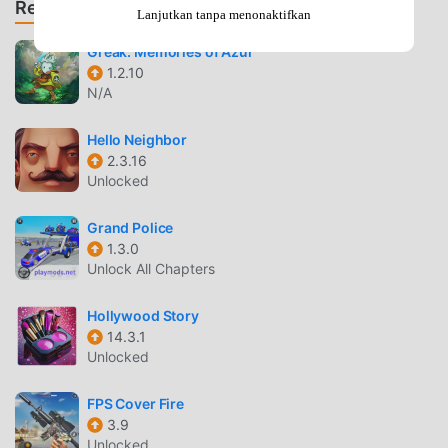
Rekomendasi Game & App
Lanjutkan tanpa menonaktifkan
unduh klien moddroid, Anda dapat mengunduh dan
menginstalGarten Of Banban 2 1.0.10 dengan satu klik.
Greak: Memories of Azur
Tunggu apa lagi, unduh moddroid dan mainkan!
1.2.10
N/A
GAMEPLAY UNIK
Hello Neighbor
Garten Of Banban 2 Sebagai game terkenal adventure
2.3.16
,gameplaynya yang unik telah membantunya mendapatkan
Unlocked
banyak penggemar di seluruh dunia. Tidak seperti
tradisional adventure game, diGarten Of Banban 2, Anda
Grand Police
hanya perlu melalui tutorial pemula, sehingga Anda dapat
1.3.0
Unlock All Chapters
dengan mudah memulai seluruh permainan dan menikmati
kesenangan yang dibawa secara klasik adventure game
Hollywood Story
Garten Of Banban 2 1.0.10. Pada saat yang sama, moddroid
14.3.1
telah secara khusus membangun platform untuk adventure
Unlocked
pecinta game, memungkinkan Anda untuk berkomunikasi
dan berbagi dengan semua adventure pecinta game di
FPS Cover Fire
seluruh dunia, tunggu apa lagi, bergabunglah dengan
3.9
moddroid dan nikmati adventure permainan dengan semua
Unlocked