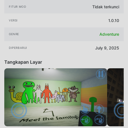
Tidak terkunci
FITUR MOD
1.0.10
VERSI
Adventure
GENRE
July 9, 2025
DIPERBARUI
Tangkapan Layar