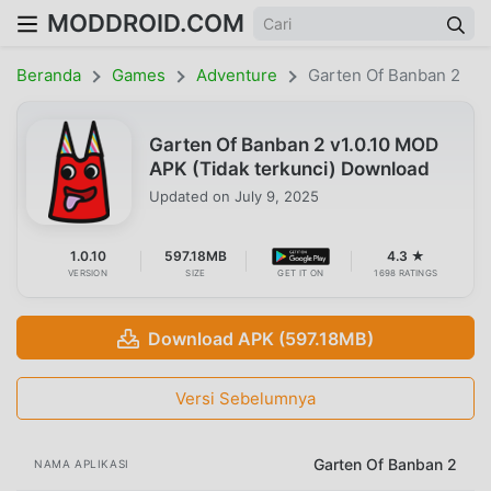
MODDROID.COM
Beranda
Games
Adventure
Garten Of Banban 2
Garten Of Banban 2 v1.0.10 MOD
APK (Tidak terkunci) Download
Updated on
July 9, 2025
1.0.10
597.18MB
4.3 ★
VERSION
SIZE
GET IT ON
1698 RATINGS
Download APK (597.18MB)
Versi Sebelumnya
Garten Of Banban 2
NAMA APLIKASI