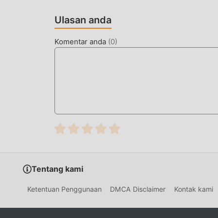
telah sangat ditingkatkan. Sambil mempertaha
sensorik pengguna, dan ada banyak jenis pons
Ulasan anda
memastikan bahwa semua adventure pecinta g
olehDERE Vengeance 4.1
Komentar anda
(
0
)
MOD UNIK
Tradisional adventure permainan mengharusk
kekayaan/kemampuan/keterampilan mereka dala
permainan, tetapi pada saat yang sama, proses 
munculnya mod telah menulis ulang situasi ini.
dan mengulangi ""akumulasi"" yang sedikit 
menghilangkan proses ini, sehingga membantu 
UNDUH SEKARANG
Tentang kami
Cukup klik tombol unduh untuk menginstal apl
DERE Vengeance 4.1 dalam paket instalasi modd
Ketentuan Penggunaan
DMCA Disclaimer
Kontak kami
gratis yang menunggu untuk Anda mainkan, tun