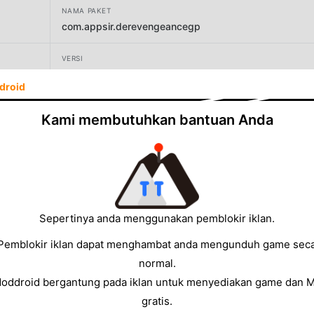
NAMA PAKET
com.appsir.derevengeancegp
VERSI
4.1
droid
PENGEMBANG
Kami membutuhkan bantuan Anda
AppSir Games
UKURAN
97.95MB
Sepertinya anda menggunakan pemblokir iklan.
Pemblokir iklan dapat menghambat anda mengunduh game sec
normal.
Moddroid bergantung pada iklan untuk menyediakan game dan 
gratis.