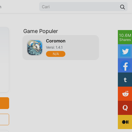
n
Game Populer
10.6M
Shares
Coromon
Versi: 1.4.1
N/A