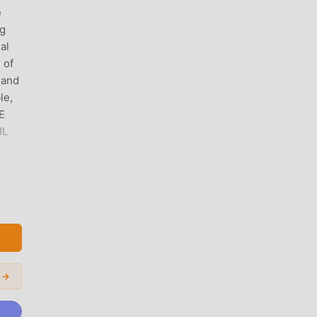
e
ng
al
 of
 and
le,
E
IL
us
antu
yang
 →
nkan
d,