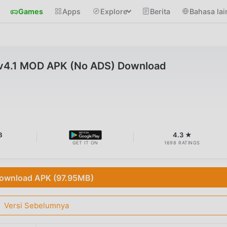
Games
Apps
Explore
Berita
Bahasa lai
v4.1 MOD APK (No ADS) Download
B
4.3 ★
GET IT ON
1698 RATINGS
ownload APK (97.95MB)
Versi Sebelumnya