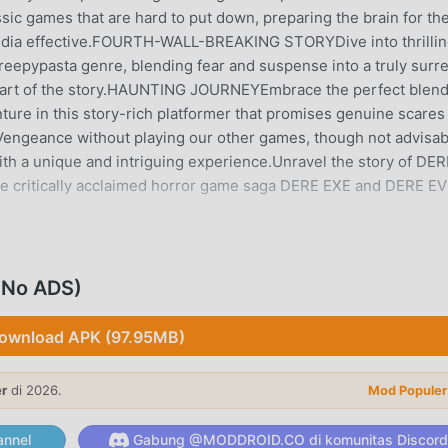
sic games that are hard to put down, preparing the brain for th
media effective.FOURTH-WALL-BREAKING STORYDive into thrilli
reepypasta genre, blending fear and suspense into a truly surre
 part of the story.HAUNTING JOURNEYEmbrace the perfect blend
ture in this story-rich platformer that promises genuine scares
engeance without playing our other games, though not advisab
with a unique and intriguing experience.Unravel the story of DER
e critically acclaimed horror game saga DERE EXE and DERE EV
 No ADS)
sangat populer baru-baru ini, game ini mendapatkan banyak
e adventure .Jika Anda ingin mengunduh game ini, sebagai sit
ownload APK (97.95MB)
-- moddroid adalah pilihan terbaik Anda. moddroid tidak hanya
e4.1gratis, tetapi juga menyediakan No ADS mod gratis, memb
dalam gim, sehingga Anda dapat fokus menikmati kesenangan 
er
di 2026.
Mod Populer
janjikan bahwa apapunDERE Vengeancemod tidak akan membeba
ersedia, dan gratis untuk dipasang. Cukup unduh klien moddroi
nnel
Gabung @MODDROID.CO di komunitas Discord