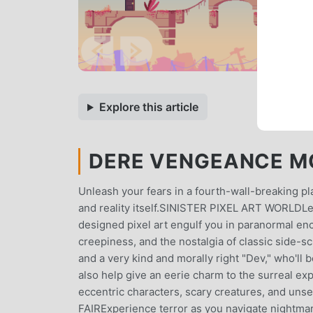
Explore this article
DERE VENGEANCE MO
Unleash your fears in a fourth-wall-breaking pl
and reality itself.SINISTER PIXEL ART WORLDLe
designed pixel art engulf you in paranormal enc
creepiness, and the nostalgia of classic side
and a very kind and morally right "Dev," who'll
also help give an eerie charm to the surreal ex
eccentric characters, scary creatures, and un
FAIRExperience terror as you navigate nightmari