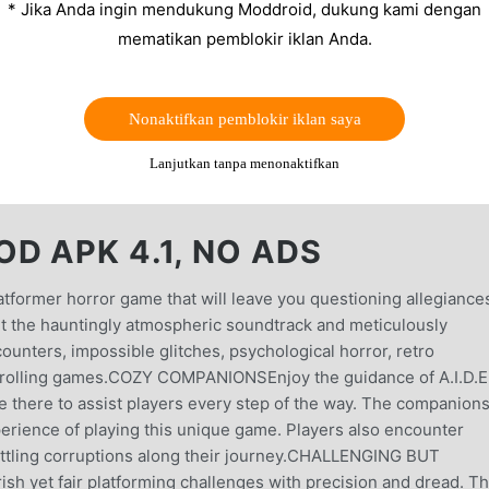
* Jika Anda ingin mendukung Moddroid, dukung kami dengan
mematikan pemblokir iklan Anda.
Nonaktifkan pemblokir iklan saya
Lanjutkan tanpa menonaktifkan
D APK 4.1, NO ADS
atformer horror game that will leave you questioning allegiances
t the hauntingly atmospheric soundtrack and meticulously
ounters, impossible glitches, psychological horror, retro
-scrolling games.COZY COMPANIONSEnjoy the guidance of A.I.D.E
 be there to assist players every step of the way. The companion
perience of playing this unique game. Players also encounter
settling corruptions along their journey.CHALLENGING BUT
sh yet fair platforming challenges with precision and dread. T