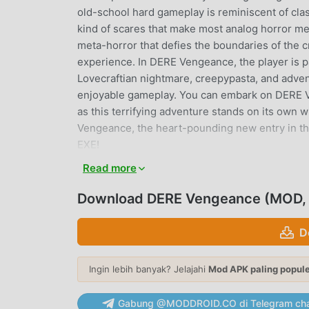
old-school hard gameplay is reminiscent of clas
kind of scares that make most analog horror 
meta-horror that defies the boundaries of the c
experience. In DERE Vengeance, the player is
Lovecraftian nightmare, creepypasta, and adven
enjoyable gameplay. You can embark on DERE V
as this terrifying adventure stands on its own 
Vengeance, the heart-pounding new entry in th
EXE!
Read more
DERE VENGEANCE PENGANTAR
Download DERE Vengeance (MOD,
DERE Vengeance Sebagai game adventure yang 
penggemar di seluruh dunia yang menyukai gam
D
unduhan game mod apk gratis terbesar di dunia 
memberi Anda versi terbaru dariDERE Vengeanc
Anda menyimpan tugas mekanis yang berulang 
Ingin lebih banyak? Jelajahi
Mod APK paling popul
dibawa oleh game itu sendiri. moddroid men
biaya apa pun kepada pemain, dan 100% aman, t
Gabung @MODDROID.CO di Telegram cha