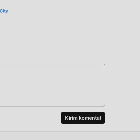
City
ame
nal
Kirim komental
ari