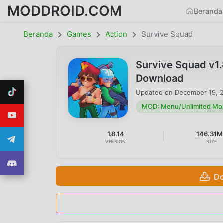
MODDROID.COM
Beranda
Beranda
Games
Action
Survive Squad
Survive Squad v1
Download
Updated on
December 19, 
MOD: Menu/Unlimited Mo
1.8.14
146.31
VERSION
SIZE
Do