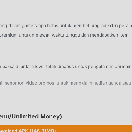
ang dalam game tanpa batas untuk membeli upgrade dan perala
premium untuk melewati waktu tunggu dan mendapatkan item
 paksa di antara level telah dihapus untuk pengalaman bermain
gi menonton video promosi untuk mengklaim hadiah ganda atau
t Android 7.0+ standar apa pun tanpa modifikasi sistem.
enu/Unlimited Money)
wnload APK (146.31MB)