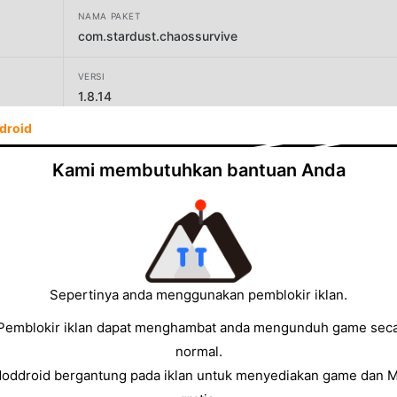
NAMA PAKET
com.stardust.chaossurvive
VERSI
1.8.14
droid
PENGEMBANG
CASUAL AZUR GAMES
Kami membutuhkan bantuan Anda
UKURAN
146.31MB
Sepertinya anda menggunakan pemblokir iklan.
Pemblokir iklan dapat menghambat anda mengunduh game sec
normal.
Moddroid bergantung pada iklan untuk menyediakan game dan 