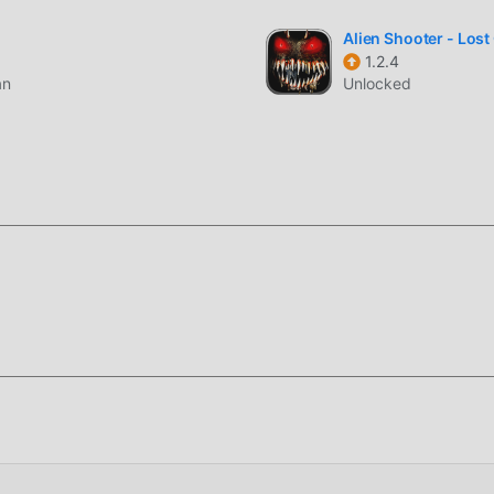
Alien Shooter - Lost 
1.2.4
aksi di mana pemain memimpin sekelompok penyintas untuk
an
Unlocked
 Gameplay inti berfokus pada pengaturan pergerakan regu Anda
membutuhkan posisi strategis untuk bertahan di tahap yang
s regu, memungkinkan pola pertarungan yang lebih kompleks
Dengan ratusan musuh yang muncul di layar sekaligus,
engine
g
 sambil tetap menjaga
frame rate
yang stabil di perangkat kelas
s halaman ini.
turan → Keamanan
dan aktifkan
Instal dari Sumber Tidak Dike
" saat diminta).
ive Squad resmi,
hapus instalan terlebih dahulu
untuk menghind