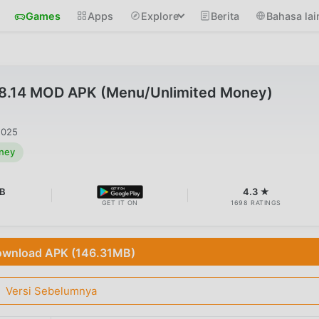
Games
Apps
Explore
Berita
Bahasa lai
.8.14 MOD APK (Menu/Unlimited Money)
2025
ney
MB
4.3 ★
GET IT ON
1698 RATINGS
wnload APK (146.31MB)
Versi Sebelumnya