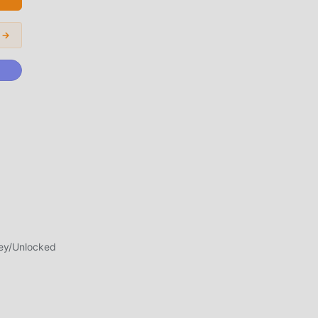
 →
iko
da
ey/Unlocked
ak