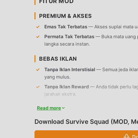
FITUR MOD
PREMIUM & AKSES
Emas Tak Terbatas
— Akses suplai mata u
Permata Tak Terbatas
— Buka mata uang 
langka secara instan.
BEBAS IKLAN
Tanpa Iklan Interstisial
— Semua jeda iklan
yang mulus.
Tanpa Iklan Reward
— Anda tidak perlu la
jarahan ekstra.
Tanpa Root
— Dapat diinstal pada perangka
Read more
FITUR GAME
Download Survive Squad (MOD, M
PERTARUNGAN SURVIVAL
Do