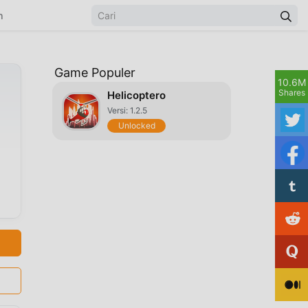
n
Game Populer
10.6M
Shares
Helicoptero
Versi: 1.2.5
Unlocked