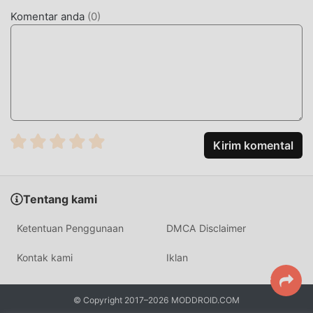
diperbarui dan melakukan peningkatan yang berani.
Komentar anda
(
0
)
Dengan teknologi yang lebih maju, pengalaman layar game
telah sangat ditingkatkan. Sambil mempertahankan gaya
asli action ,maksimum Ini meningkatkan pengalaman
sensorik pengguna, dan ada banyak jenis ponsel apk
dengan kemampuan beradaptasi yang sangat baik,
memastikan bahwa semua action pecinta game dapat
sepenuhnya menikmati kebahagiaan yang dibawa
olehRagnarok Rampage 0.1.3
Kirim komental
MOD UNIK
Tentang kami
Tradisional action permainan mengharuskan pengguna
menghabiskan banyak waktu untuk mengumpulkan
Ketentuan Penggunaan
DMCA Disclaimer
kekayaan/kemampuan/keterampilan mereka dalam
permainan, yang merupakan fitur dan kesenangan dari
Kontak kami
Iklan
permainan, tetapi pada saat yang sama, proses akumulasi
pasti akan membuat orang merasa lelah, tetapi sekarang ,
© Copyright 2017–2026 MODDROID.COM
munculnya mod telah menulis ulang situasi ini. Di sini,