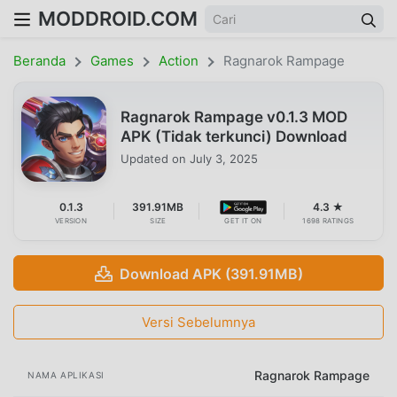
MODDROID.COM
Beranda
Games
Action
Ragnarok Rampage
Ragnarok Rampage v0.1.3 MOD
APK (Tidak terkunci) Download
Updated on
July 3, 2025
0.1.3
391.91MB
4.3 ★
VERSION
SIZE
GET IT ON
1698 RATINGS
Download APK (391.91MB)
Versi Sebelumnya
Ragnarok Rampage
NAMA APLIKASI