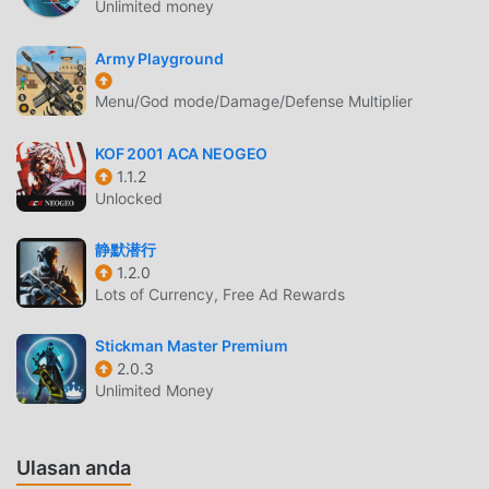
Unlimited money
perlu melalui tutorial pemula, sehingga Anda dapat dengan
mudah memulai seluruh permainan dan menikmati
Army Playground
kesenangan yang dibawa secara klasik action game
Ragnarok Rampage 0.1.3. Pada saat yang sama, moddroid
Menu/God mode/Damage/Defense Multiplier
telah secara khusus membangun platform untuk action
pecinta game, memungkinkan Anda untuk berkomunikasi
KOF 2001 ACA NEOGEO
dan berbagi dengan semua action pecinta game di seluruh
1.1.2
Unlocked
dunia, tunggu apa lagi, bergabunglah dengan moddroid
dan nikmati action permainan dengan semua mitra global
静默潜行
menjadi bahagia
1.2.0
Lots of Currency, Free Ad Rewards
LAYAR INDAH
Seperti tradisional action game, Ragnarok Rampage
Stickman Master Premium
2.0.3
memiliki gaya seni yang unik, dan grafik, peta, dan
Unlimited Money
karakternya yang berkualitas tinggi membuat Ragnarok
Rampage menarik banyak action penggemar, dan
dibandingkan dengan tradisional action game , Ragnarok
Ulasan anda
Rampage 0.1.3 telah mengadopsi mesin virtual yang