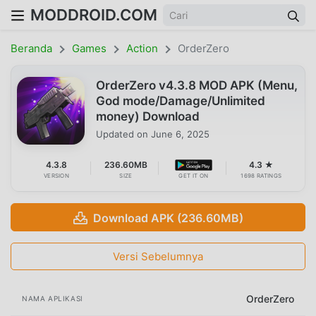
MODDROID.COM
Beranda
Games
Action
OrderZero
OrderZero v4.3.8 MOD APK (Menu,
God mode/Damage/Unlimited
money) Download
Updated on
June 6, 2025
4.3.8
236.60MB
4.3 ★
VERSION
SIZE
GET IT ON
1698 RATINGS
Download APK (236.60MB)
Versi Sebelumnya
OrderZero
NAMA APLIKASI