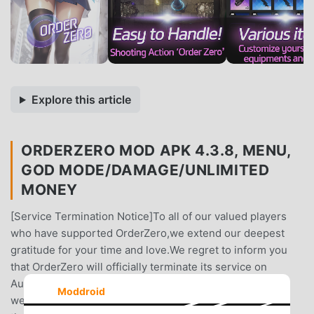
Explore this article
ORDERZERO MOD APK 4.3.8, MENU,
GOD MODE/DAMAGE/UNLIMITED
MONEY
[Service Termination Notice]To all of our valued players
who have supported OrderZero,we extend our deepest
gratitude for your time and love.We regret to inform you
that OrderZero will officially terminate its service on
August 30, 2025.Thanks to your continued support, we
Moddroid
were able to operate the game for this long.We are truly