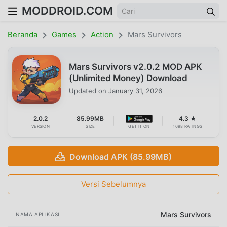
MODDROID.COM
Beranda
Games
Action
Mars Survivors
Mars Survivors v2.0.2 MOD APK
(Unlimited Money) Download
Updated on
January 31, 2026
2.0.2
85.99MB
4.3 ★
VERSION
SIZE
GET IT ON
1698 RATINGS
Download APK (85.99MB)
Versi Sebelumnya
Mars Survivors
NAMA APLIKASI