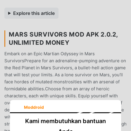
Explore this article
MARS SURVIVORS MOD APK 2.0.2,
UNLIMITED MONEY
Embark on an Epic Martian Odyssey in Mars
SurvivorsPrepare for an adrenaline-pumping adventure on
the Red Planet in Mars Survivors, a bullet-hell action game
that will test your limits. As a lone survivor on Mars, you'll
face hordes of mutated monstrosities with an arsenal of
formidable abilities.Choose from an array of heroic
characters, each with unique skills. Equip yourself with
over 10 devastating weapons and unleash a symphony of
Moddroid
destruction upon your enemies. Customize your playstyle
with over 200 skills and chips, combining them
Kami membutuhkan bantuan
strategically to unleash your full potential.Navigate through
treacherous maps, conquer varying difficulty levels, and