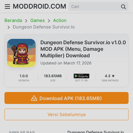
MODDROID.COM
Beranda
Games
Action
Dungeon Defense Survivor.io
Dungeon Defense Survivor.io v1.0.0
MOD APK (Menu, Damage
Multiplier) Download
Updated on
March 17, 2026
1.0.0
183.65MB
4.3 ★
VERSION
SIZE
GET IT ON
1698 RATINGS
Download APK (183.65MB)
Versi Sebelumnya
Dungeon Defense Survivor.io
NAMA APLIKASI