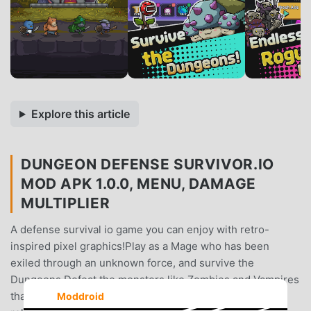
Explore this article
DUNGEON DEFENSE SURVIVOR.IO
MOD APK 1.0.0, MENU, DAMAGE
MULTIPLIER
A defense survival io game you can enjoy with retro-
inspired pixel graphics!Play as a Mage who has been
exiled through an unknown force, and survive the
Dungeons.Defeat the monsters like Zombies and Vampires
that are coming from all directions by combining various
Moddroid