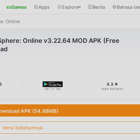
Games
Apps
Explore
Berita
Bahasa lai
e: Online
phere: Online v3.22.64 MOD APK (Free
oad
B
4.3 ★
GET IT ON
1698 RATINGS
ownload APK (54.88MB)
Versi Sebelumnya