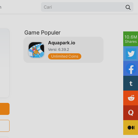
n
Game Populer
10.6M
Shares
Aquapark.io
Versi: 6.39.2
Unlimited Coins