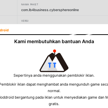
NAMA PAKET
com.lb4business.cybersphereonline
VERSI
3.22.64
droid
PENGEMBANG
Kami membutuhkan bantuan Anda
Decakisunjarum Shooting Games
UKURAN
54.88MB
Sepertinya anda menggunakan pemblokir iklan.
Pemblokir iklan dapat menghambat anda mengunduh game sec
normal.
Moddroid bergantung pada iklan untuk menyediakan game dan 
gratis.