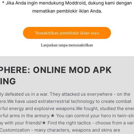
* Jika Anda ingin mendukung Moddroid, dukung kami dengan
mematikan pemblokir iklan Anda.
Nonaktifkan pemblokir iklan saya
Lanjutkan tanpa menonaktifkan
HERE: ONLINE MOD APK
PING
ly defeated us in a war. They attacked us everywhere - on the
ere.We have used extraterrestrial technology to create combat
erful energy and explosive weapons.We fought, studied the en
rful arms in the armory.★ You can control your hero in twin-sti
y with your friends!★ Find the right tactics - choose from a var
★ Customization - many characters, weapons and skins are