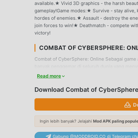
available.★ Vivid 3D graphics - the harsh beaut
gameplay!Game modes:★ Survive - stay alive, k
hordes of enemies.★ Assault - destroy the ene
join forces to win!★ Deathmatch - compete wi
victory!
COMBAT OF CYBERSPHERE: ON
Combat of CyberSphere: Online Sebagai game a
banyak penggemar di seluruh dunia yang menyu
situs unduhan game mod apk gratis terbesar di 
Read more
hanya memberi Anda versi terbaru dariCombat o
shopping mod gratis, membantu Anda menyimpa
Download Combat of CyberSphere:
fokus menikmati kesenangan yang dibawa oleh
CyberSphere: Onlinemod tidak akan membebank
D
gratis untuk dipasang. Cukup unduh klien mo
CyberSphere: Online 3.22.64 dengan satu klik.
Ingin lebih banyak? Jelajahi
Mod APK paling popul
GAMEPLAY UNIK
Gabung @MODDROID.CO di Telegram cha