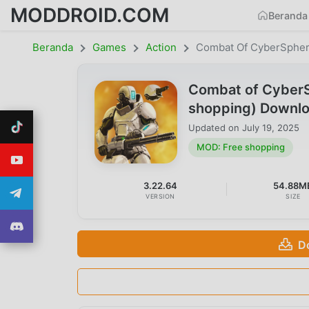
MODDROID.COM
Beranda
Beranda
Games
Action
Combat Of CyberSpher
Combat of CyberS
shopping) Downl
Updated on
July 19, 2025
MOD: Free shopping
3.22.64
54.88M
VERSION
SIZE
D