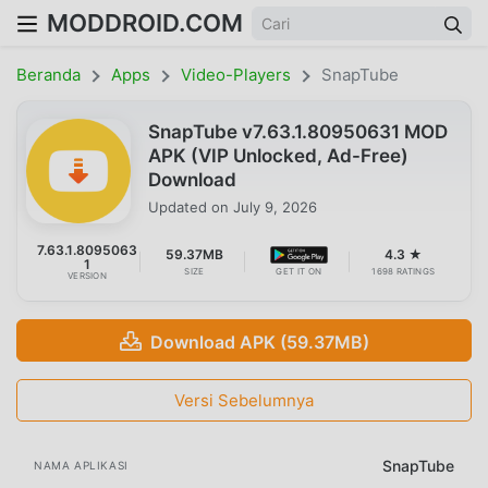
MODDROID.COM
Beranda
Apps
Video-Players
SnapTube
SnapTube v7.63.1.80950631 MOD
APK (VIP Unlocked, Ad-Free)
Download
Updated on
July 9, 2026
7.63.1.8095063
59.37MB
4.3 ★
1
SIZE
GET IT ON
1698 RATINGS
VERSION
Download APK (59.37MB)
Versi Sebelumnya
SnapTube
NAMA APLIKASI