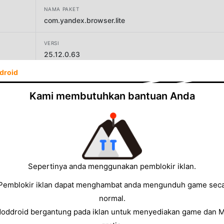
NAMA PAKET
com.yandex.browser.lite
VERSI
25.12.0.63
droid
PENGEMBANG
Direct Cursus Computer Systems Trading LLC
Kami membutuhkan bantuan Anda
UKURAN
4.64MB
Sepertinya anda menggunakan pemblokir iklan.
Pemblokir iklan dapat menghambat anda mengunduh game sec
normal.
Moddroid bergantung pada iklan untuk menyediakan game dan 