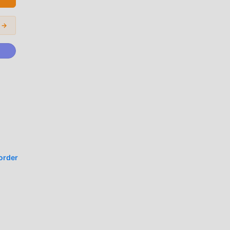
temui
 →
i
order
is