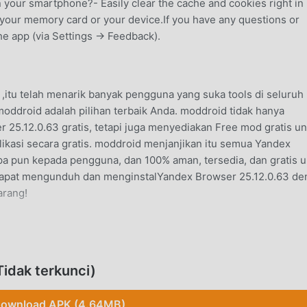
your smartphone?- Easily clear the cache and cookies right in
 your memory card or your device.If you have any questions or
he app (via Settings → Feedback).
 ,itu telah menarik banyak pengguna yang suka tools di seluruh
 moddroid adalah pilihan terbaik Anda. moddroid tidak hanya
 25.12.0.63 gratis, tetapi juga menyediakan Free mod gratis u
kasi secara gratis. moddroid menjanjikan itu semua Yandex
 pun kepada pengguna, dan 100% aman, tersedia, dan gratis u
dapat mengunduh dan menginstalYandex Browser 25.12.0.63 de
arang!
s ,fungsinya yang kuat telah menarik banyak pengguna.
si, Yandex Browser memberikan pengalaman yang lebih kaya dan
idak terkunci)
gunduh dan menginstalYandex Browser25.12.0.63, Anda dapat
benar-benar gratis! Selain itu, moddroid juga mendukung tool
ownload APK (4.64MB)