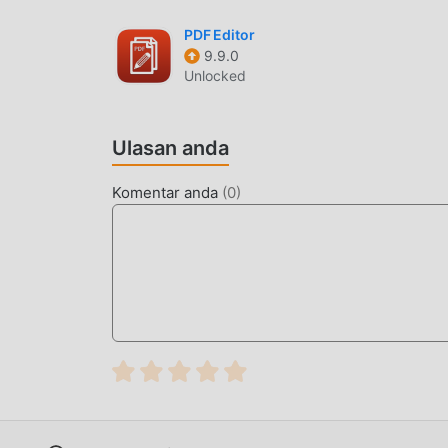
PDF Editor
9.9.0
Unlocked
Ulasan anda
Komentar anda
(
0
)