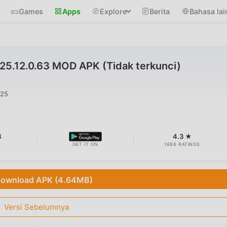
Games
Apps
Explore
Berita
Bahasa lai
25.12.0.63 MOD APK (Tidak terkunci)
025
B
4.3 ★
GET IT ON
1698 RATINGS
ownload APK (4.64MB)
Versi Sebelumnya