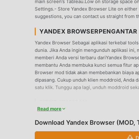
main screen’s Tableau.Low on storage space on 
Settings.- Store Yandex Browser Lite on either
suggestions, you can contact us straight from t
YANDEX BROWSERPENGANTAR
Yandex Browser Sebagai aplikasi terkebal tools
dunia. Jika Anda ingin mengunduh aplikasi ini,
memberi Anda versi terbaru dariYandex Browser
membantu Anda membuka kunci semua fitur apli
Browser mod tidak akan membebankan biaya apa
dipasang. Cukup unduh klien moddroid, Anda 
satu klik. Tunggu apa lagi, unduh moddroid sek
FITUR NYAMAN
Read more
Yandex Browser Sebagai aplikasi terkenal tool
Dibandingkan dengan tradisional tools aplika
Download Yandex Browser (MOD, T
fungsi yang lebih kuat. Anda hanya perlu Men
dengan mudah merasakan semua fungsi, dan itu 
D