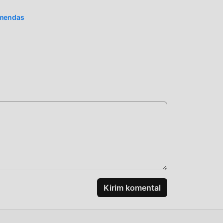
omendas
Kirim komental