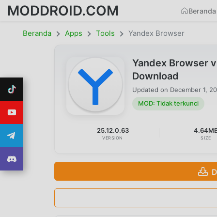
MODDROID.COM
Beranda
Beranda
Apps
Tools
Yandex Browser
Yandex Browser v
Download
Updated on
December 1, 2
MOD: Tidak terkunci
25.12.0.63
4.64M
VERSION
SIZE
D