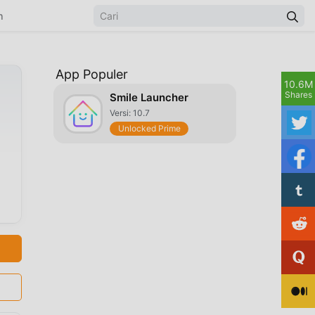
n
App Populer
10.6M
Shares
Smile Launcher
Versi: 10.7
Unlocked Prime