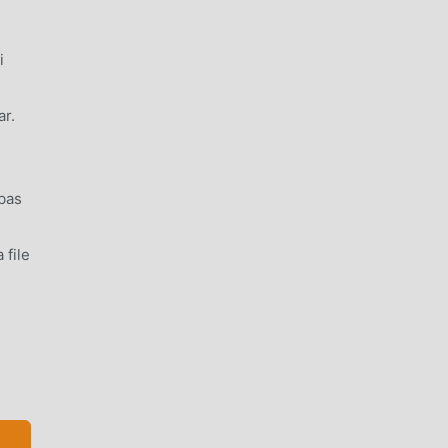
i
ar.
bas
file
gan