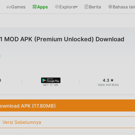
Games
Apps
Explore
Berita
Bahasa lai
31 MOD APK (Premium Unlocked) Download
B
4.3 ★
GET IT ON
1698 RATINGS
ownload APK (17.80MB)
Versi Sebelumnya