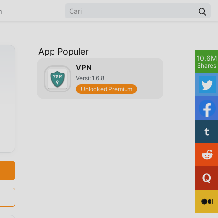
n
App Populer
10.6M
Shares
VPN
Versi: 1.6.8
Unlocked Premium