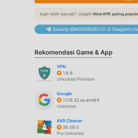
satu ketukan.
Ingin lebih banyak? Jelajahi
Mod APK paling popul
Optimasi Kompresi
— Pilih tingkat kompre
kecepatan pemrosesan data.
Gabung @MODDROID.CO di Telegram cha
KEMAMPUAN EKSTRAKSI
Kompatibilitas Format Luas
— Ekstrak berba
Rekomendasi Game & App
ARJ.
Dukungan Recovery Record
— Mendeteksi
VPN
teknologi pemulihan bawaan.
1.6.8
Unlocked Premium
MANAJEMEN FILE
Google
File Browser Terintegrasi
— Telusuri folder
17.16.22.sa.arm64
memindahkan, menghapus, atau mengganti 
Unlocked
Arsip Terenkripsi
— Lindungi data sensitif
AVG Cleaner
menggunakan enkripsi yang kuat.
26.08.0
Split Archives
— Bagi arsip berukuran besa
Pro Unlocked