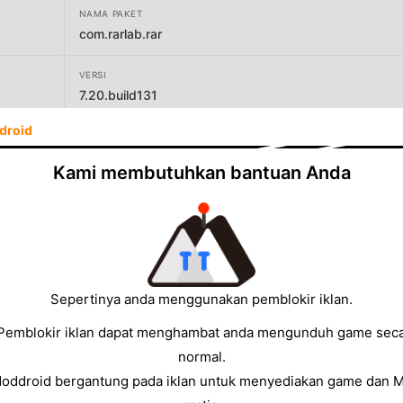
NAMA PAKET
com.rarlab.rar
VERSI
7.20.build131
droid
PENGEMBANG
RARLAB (published by win.rar GmbH)
Kami membutuhkan bantuan Anda
UKURAN
17.80MB
Sepertinya anda menggunakan pemblokir iklan.
Pemblokir iklan dapat menghambat anda mengunduh game sec
normal.
Moddroid bergantung pada iklan untuk menyediakan game dan 