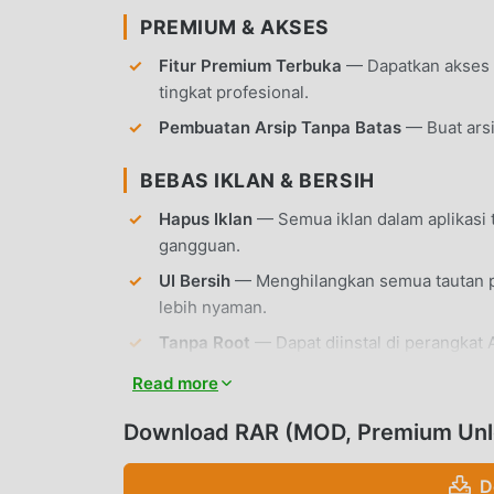
PREMIUM & AKSES
Fitur Premium Terbuka
— Dapatkan akses p
tingkat profesional.
Pembuatan Arsip Tanpa Batas
— Buat arsi
BEBAS IKLAN & BERSIH
Hapus Iklan
— Semua iklan dalam aplikasi
gangguan.
UI Bersih
— Menghilangkan semua tautan pr
lebih nyaman.
Tanpa Root
— Dapat diinstal di perangkat 
Read more
FITUR APLIKASI
Download RAR (MOD, Premium Unl
PEMBUATAN ARSIP
D
Dukungan Multi-Format
— Buat arsip RAR