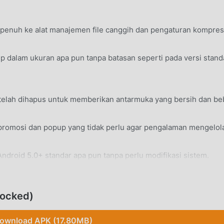
enuh ke alat manajemen file canggih dan pengaturan kompres
p dalam ukuran apa pun tanpa batasan seperti pada versi stand
 telah dihapus untuk memberikan antarmuka yang bersih dan be
omosi dan popup yang tidak perlu agar pengalaman mengelola 
Android 5.0+ standar apa pun tanpa perlu modifikasi sistem.
ocked)
ownload APK (17.80MB)
 dan ZIP langsung dari penyimpanan perangkat Anda hanya den