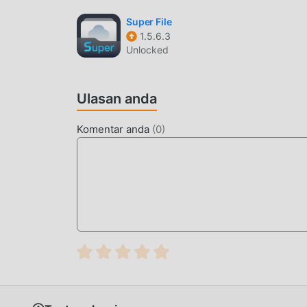
Super File
1.5.6.3
Unlocked
Ulasan anda
Komentar anda
(
0
)