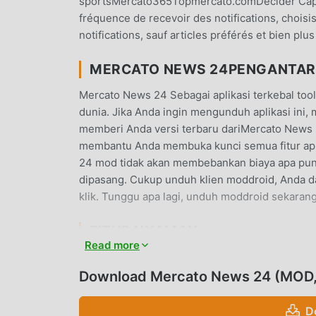
sportsMercato365Topmercato.comDécider Capaci
fréquence de recevoir des notifications, choisis
notifications, sauf articles préférés et bien plu
MERCATO NEWS 24PENGANTAR
Mercato News 24 Sebagai aplikasi terkebal tool
dunia. Jika Anda ingin mengunduh aplikasi ini,
memberi Anda versi terbaru dariMercato News 2
membantu Anda membuka kunci semua fitur apli
24 mod tidak akan membebankan biaya apa pun 
dipasang. Cukup unduh klien moddroid, Anda 
klik. Tunggu apa lagi, unduh moddroid sekarang
FITUR NYAMAN
Read more
Mercato News 24 Sebagai aplikasi terkenal too
Dibandingkan dengan tradisional tools aplika
Download Mercato News 24 (MOD, 
fungsi yang lebih kuat. Anda hanya perlu Men
mudah merasakan semua fungsi, dan itu benar-be
D