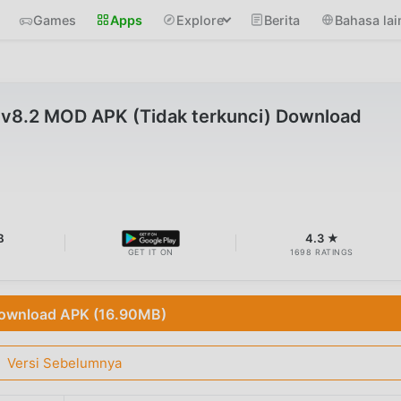
Games
Apps
Explore
Berita
Bahasa lai
v8.2 MOD APK (Tidak terkunci) Download
B
4.3 ★
GET IT ON
1698 RATINGS
ownload APK (16.90MB)
Versi Sebelumnya