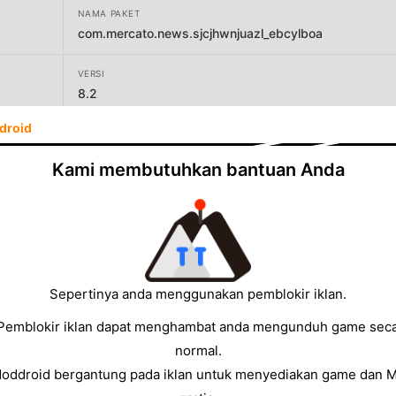
NAMA PAKET
com.mercato.news.sjcjhwnjuazl_ebcylboa
VERSI
8.2
droid
PENGEMBANG
Notitia Fluit
Kami membutuhkan bantuan Anda
UKURAN
16.90MB
Sepertinya anda menggunakan pemblokir iklan.
Pemblokir iklan dapat menghambat anda mengunduh game sec
normal.
Moddroid bergantung pada iklan untuk menyediakan game dan 