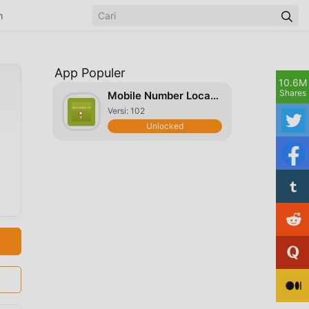
n
App Populer
10.6M
Shares
Mobile Number Location Finder
Versi: 102
Unlocked