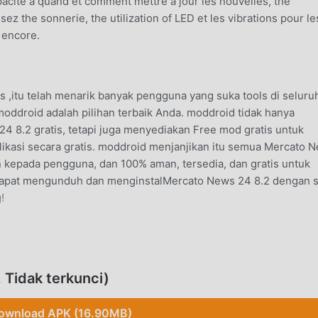
té à quand et comment mettre à jour les nouvelles, the
sez the sonnerie, the utilization of LED et les vibrations pour le
s encore.
s ,itu telah menarik banyak pengguna yang suka tools di seluru
 moddroid adalah pilihan terbaik Anda. moddroid tidak hanya
4 8.2 gratis, tetapi juga menyediakan Free mod gratis untuk
kasi secara gratis. moddroid menjanjikan itu semua Mercato 
kepada pengguna, dan 100% aman, tersedia, dan gratis untuk
dapat mengunduh dan menginstalMercato News 24 8.2 dengan s
!
ls ,fungsinya yang kuat telah menarik banyak pengguna.
si, Mercato News 24 memberikan pengalaman yang lebih kaya da
Tidak terkunci)
gunduh dan menginstalMercato News 248.2, Anda dapat dengan
nar gratis! Selain itu, moddroid juga mendukung tools aplikas
ownload APK (16.90MB)