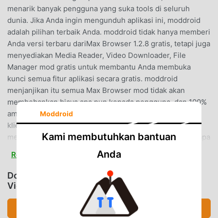
menarik banyak pengguna yang suka tools di seluruh
dunia. Jika Anda ingin mengunduh aplikasi ini, moddroid
adalah pilihan terbaik Anda. moddroid tidak hanya memberi
Anda versi terbaru dariMax Browser 1.2.8 gratis, tetapi juga
menyediakan Media Reader, Video Downloader, File
Manager mod gratis untuk membantu Anda membuka
kunci semua fitur aplikasi secara gratis. moddroid
menjanjikan itu semua Max Browser mod tidak akan
membebankan biaya apa pun kepada pengguna, dan 100%
aman, tersedia, dan gratis untuk dipasang. Cukup unduh
Moddroid
klien moddroid, Anda dapat mengunduh dan
Kami membutuhkan bantuan
menginstalMax Browser 1.2.8 dengan satu klik. Tunggu apa
lagi, unduh moddroid sekarang!
Anda
Read more
FITUR NYAMAN
Download Max Browser (MOD, Media Reader,
Video Downloader, File Manager)
Max Browser Sebagai aplikasi terkenal tools ,fungsinya
yang kuat telah menarik banyak pengguna. Dibandingkan
Download APK (116.27MB)
dengan tradisional tools aplikasi, Max Browser