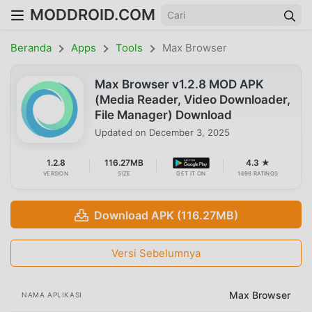
MODDROID.COM
Beranda
Apps
Tools
Max Browser
Max Browser v1.2.8 MOD APK
(Media Reader, Video Downloader,
File Manager) Download
Updated on
December 3, 2025
1.2.8
116.27MB
4.3 ★
VERSION
SIZE
GET IT ON
1698 RATINGS
Download APK (116.27MB)
Versi Sebelumnya
Max Browser
NAMA APLIKASI