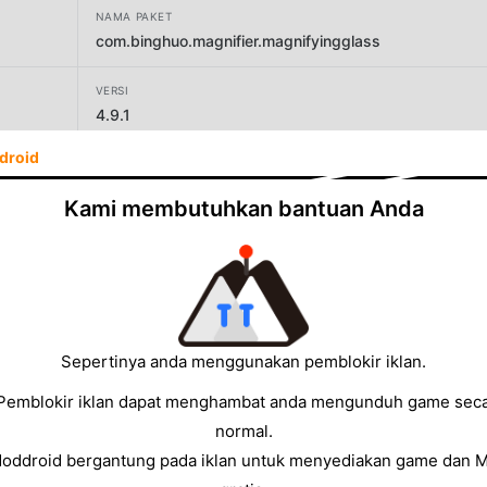
NAMA PAKET
com.binghuo.magnifier.magnifyingglass
VERSI
4.9.1
droid
PENGEMBANG
Binghuo Studio
Kami membutuhkan bantuan Anda
UKURAN
10.51MB
Sepertinya anda menggunakan pemblokir iklan.
Pemblokir iklan dapat menghambat anda mengunduh game sec
normal.
Moddroid bergantung pada iklan untuk menyediakan game dan 