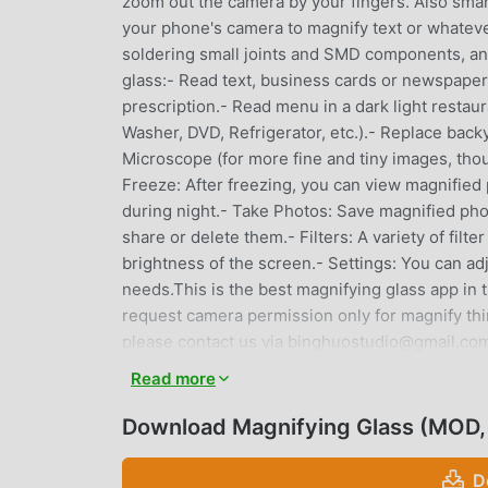
zoom out the camera by your fingers. Also sma
your phone's camera to magnify text or whatever
soldering small joints and SMD components, and
glass:- Read text, business cards or newspapers
prescription.- Read menu in a dark light restau
Washer, DVD, Refrigerator, etc.).- Replace backy
Microscope (for more fine and tiny images, thou
Freeze: After freezing, you can view magnified p
during night.- Take Photos: Save magnified ph
share or delete them.- Filters: A variety of filt
brightness of the screen.- Settings: You can adj
needs.This is the best magnifying glass app in t
request camera permission only for magnify thi
please contact us via binghuostudio@gmail.co
Read more
MAGNIFYING GLASSPENGANTA
Download Magnifying Glass (MOD, 
Magnifying Glass Sebagai aplikasi terkebal tool
dunia. Jika Anda ingin mengunduh aplikasi ini,
D
memberi Anda versi terbaru dariMagnifying Glas