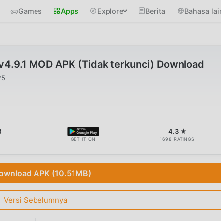
Games
Apps
Explore
Berita
Bahasa lai
 v4.9.1 MOD APK (Tidak terkunci) Download
25
B
4.3 ★
GET IT ON
1698 RATINGS
ownload APK (10.51MB)
Versi Sebelumnya