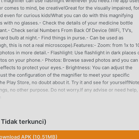
rt magnifier can use flashlight whenever you need.The app use
 comes to mind, be creative!Great for the visually impaired, fo
 even for curious kids!What you can do with this magnifying
 with no glasses.- Check the details of your medicine bottle
rant.- Check serial Numbers From Back Of Device (WiFi, TV’s,
ard bulb at night.- Find things in purse.- Can be used as
gh, this is not a real microscope).Features:- Zoom: from 1x to 1
hotos in more detail.- Flashlight: Use flashlight in dark places 
otos on your phone.- Photos: Browse saved photos and you can
er effects to protect your eyes.- Brightness: You can adjust the
ust the configuration of the magnifier to meet your specific
he Play Store, no doubt about it. Try it and see for yourself!No
ngs, no other purpose. Do not worry.If any advise or need help,
m
R
Tidak terkunci)
s ,itu telah menarik banyak pengguna yang suka tools di seluruh
 moddroid adalah pilihan terbaik Anda. moddroid tidak hanya
ownload APK (10.51MB)
s 4.9.1 gratis, tetapi juga menyediakan Free mod gratis untuk