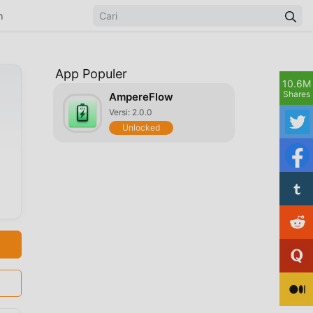
n
App Populer
10.6M
Shares
AmpereFlow
Versi: 2.0.0
Unlocked