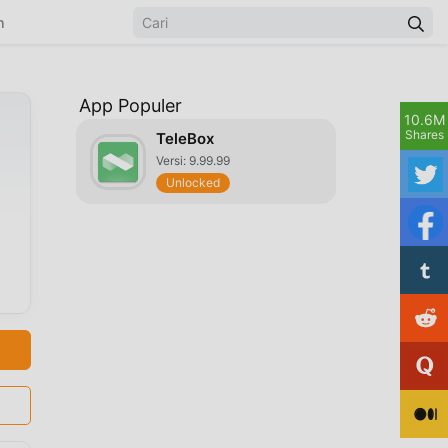
n
App Populer
10.6M
Shares
TeleBox
Versi: 9.99.99
Unlocked