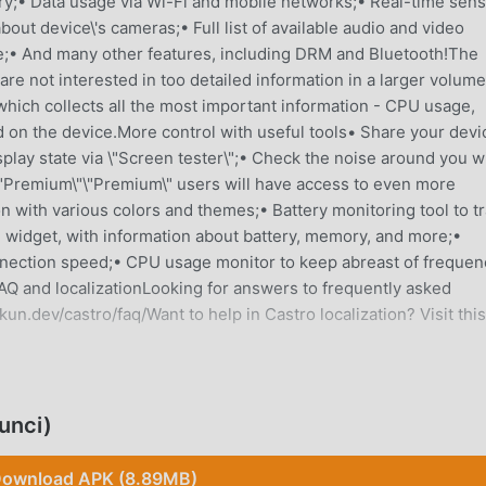
ry;• Data usage via Wi-Fi and mobile networks;• Real-time sen
bout device\'s cameras;• Full list of available audio and video
e;• And many other features, including DRM and Bluetooth!The
are not interested in too detailed information in a larger volume
hich collects all the most important information - CPU usage,
 on the device.More control with useful tools• Share your devi
splay state via \"Screen tester\";• Check the noise around you w
\"Premium\"\"Premium\" users will have access to even more
n with various colors and themes;• Battery monitoring tool to t
 widget, with information about battery, memory, and more;•
onnection speed;• CPU usage monitor to keep abreast of frequen
AQ and localizationLooking for answers to frequently asked
kun.dev/castro/faq/Want to help in Castro localization? Visit this
unci)
ah menarik banyak pengguna yang suka tools di seluruh dunia. Jik
dalah pilihan terbaik Anda. moddroid tidak hanya memberi Anda
ownload APK (8.89MB)
 juga menyediakan Free mod gratis untuk membantu Anda membuk