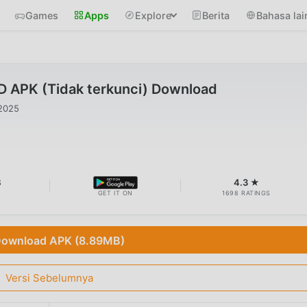
Games
Apps
Explore
Berita
Bahasa lai
D APK (Tidak terkunci) Download
2025
B
4.3 ★
GET IT ON
1698 RATINGS
ownload APK (8.89MB)
Versi Sebelumnya