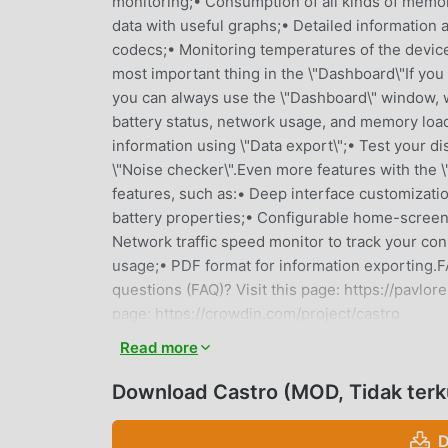
monitoring;• Consumption of all kinds of memo
data with useful graphs;• Detailed information a
codecs;• Monitoring temperatures of the devic
most important thing in the \"Dashboard\"If you 
you can always use the \"Dashboard\" window, w
battery status, network usage, and memory load
information using \"Data export\";• Test your di
\"Noise checker\".Even more features with the 
features, such as:• Deep interface customizatio
battery properties;• Configurable home-screen
Network traffic speed monitor to track your c
usage;• PDF format for information exporting.F
questions (FAQ)? Visit this page: https://pavlore
page: https://crowdin.com/project/castro
Read more
CASTROPENGANTAR
Download Castro (MOD, Tidak terk
Castro Sebagai aplikasi terkebal tools ,itu tel
Anda ingin mengunduh aplikasi ini, moddroid a
D
versi terbaru dariCastro 4.8.3 gratis, tetapi