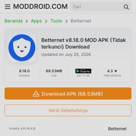
MODDROID.COM
Beranda
Apps
Tools
Betternet
Betternet v8.18.0 MOD APK (Tidak
terkunci) Download
Updated on
July 25, 2026
8.18.0
68.53MB
4.3 ★
VERSION
SIZE
GET IT ON
1698 RATINGS
Download APK (68.53MB)
Versi Sebelumnya
Betternet
NAMA APLIKASI