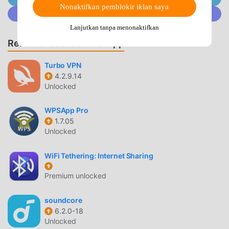
privasi maksimal.
Nonaktifkan pemblokir iklan saya
Gabung @MODDROID.CO di komunitas Discord
Tanpa Root
— Dapat diinstal di perangkat Android
Lanjutkan tanpa menonaktifkan
7.0+ standar mana pun tanpa perlu modifikasi sistem.
Rekomendasi Game & App
FITUR APLIKASI
Turbo VPN
4.2.9.14
KEAMANAN KONEKSI
Unlocked
Enkripsi Standar Militer
— Melindungi trafik data
Anda dengan standar enkripsi tingkat tinggi,
WPSApp Pro
memastikan informasi sensitif Anda tetap aman dari
1.7.05
Unlocked
ISP dan peretas.
Kebijakan Tanpa Log (Zero-Log Policy)
— Aplikasi ini
WiFi Tethering: Internet Sharing
menjamin tidak ada aktivitas pengguna, log koneksi,
atau alamat IP yang disimpan di server mereka.
Premium unlocked
AKSESIBILITAS GLOBAL
soundcore
6.2.0-18
80+ Lokasi Global
— Terhubung ke server di seluruh
Unlocked
dunia untuk melewati pembatasan geografis dan