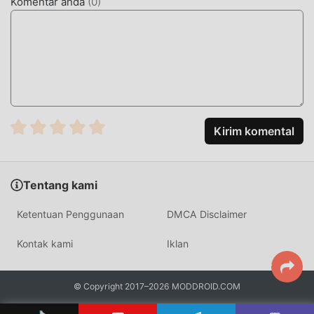
Komentar anda
(
0
)
dirancang untuk mengamankan koneksi Wi-Fi publik dan
menyembunyikan alamat IP pengguna. Aplikasi ini bekerja
dengan membuat terowongan terenkripsi antara perangkat
Android Anda dan internet, sehingga pihak ketiga tidak
dapat memantau kebiasaan browsing Anda.
Berbeda dengan alat proxy standar, Betternet
menggunakan protokol khusus yang meminimalkan beban
Kirim komental
kecepatan yang biasanya terjadi akibat enkripsi. Aplikasi ini
dioptimalkan untuk perangkat seluler, memastikan
konsumsi baterai tetap rendah bahkan saat berjalan di latar
Tentang kami
belakang dalam waktu lama.
Ketentuan Penggunaan
DMCA Disclaimer
CARA INSTALL
Kontak kami
Iklan
Ketuk tombol
Download APK
di bagian atas halaman
ini.
© Copyright 2017–2026 MODDROID.COM
Pada perangkat Android Anda, buka
Pengaturan →
Keamanan
dan aktifkan
Instal dari Sumber Tidak