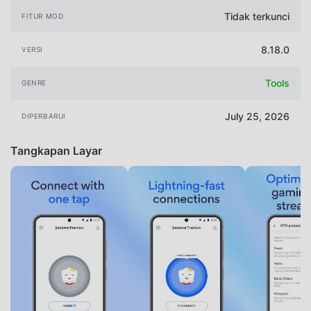
Tidak terkunci
FITUR MOD
8.18.0
VERSI
Tools
GENRE
July 25, 2026
DIPERBARUI
Tangkapan Layar