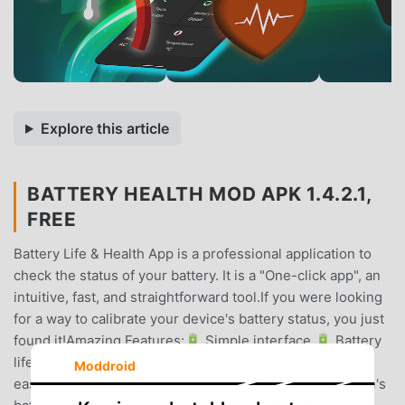
Explore this article
BATTERY HEALTH MOD APK 1.4.2.1,
FREE
Battery Life & Health App is a professional application to
check the status of your battery. It is a "One-click app", an
intuitive, fast, and straightforward tool.If you were looking
for a way to calibrate your device's battery status, you just
found it!Amazing Features:🔋 Simple interface,🔋 Battery
life checker.🔋 Calibrate battery status easily. 🔋 The
Moddroid
easiest way to calibrate the battery and check the device's