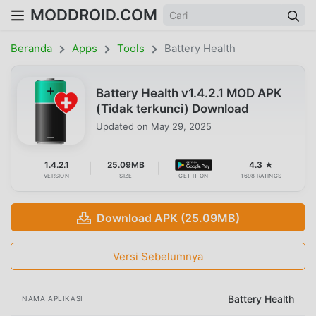
MODDROID.COM
Beranda
Apps
Tools
Battery Health
Battery Health v1.4.2.1 MOD APK
(Tidak terkunci) Download
Updated on
May 29, 2025
1.4.2.1
25.09MB
4.3 ★
VERSION
SIZE
GET IT ON
1698 RATINGS
Download APK (25.09MB)
Versi Sebelumnya
Battery Health
NAMA APLIKASI