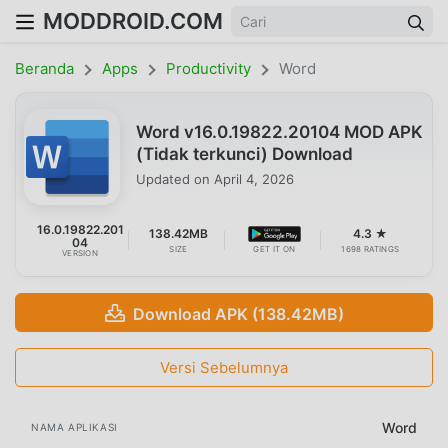
MODDROID.COM
Beranda
Apps
Productivity
Word
Word v16.0.19822.20104 MOD APK
(Tidak terkunci) Download
Updated on
April 4, 2026
16.0.19822.201
138.42MB
4.3 ★
04
SIZE
GET IT ON
1698 RATINGS
VERSION
Download APK (138.42MB)
Versi Sebelumnya
Word
NAMA APLIKASI