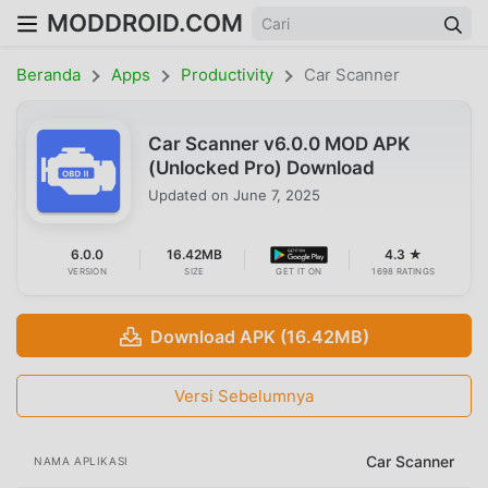
MODDROID.COM
Beranda
Apps
Productivity
Car Scanner
Car Scanner v6.0.0 MOD APK
(Unlocked Pro) Download
Updated on
June 7, 2025
6.0.0
16.42MB
4.3 ★
VERSION
SIZE
GET IT ON
1698 RATINGS
Download APK (16.42MB)
Versi Sebelumnya
Car Scanner
NAMA APLIKASI