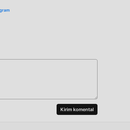
n
agram
ati
is
od
Kirim komental