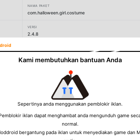
NAMA PAKET
com.halloween.girl.costume
VERSI
2.4.8
droid
PENGEMBANG
Girls Photo Editor
Kami membutuhkan bantuan Anda
UKURAN
99.18MB
Sepertinya anda menggunakan pemblokir iklan.
Pemblokir iklan dapat menghambat anda mengunduh game sec
normal.
Moddroid bergantung pada iklan untuk menyediakan game dan 