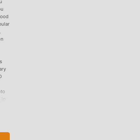
u
ou
mood
pular
,
en
s
ary
D
oto
 in
id