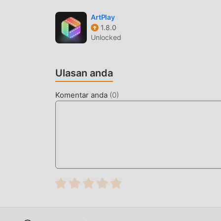
moddroid tidak hanya menyediakan yang asliHal
melampirkan versi mod, memberi Anda Free fung
ArtPlay
1.8.0
Girl Costume 2.4.8 dengan fungsi terlengkap. S
Unlocked
moddroid, 100% gratis dan tersedia. Sekarang
mengunduh dan menginstal Free versi mod Hall
Kenyamanan yang dibawa oleh Halloween Girl 
Ulasan anda
UNDUH SEKARANG
Komentar anda
(
0
)
Cukup klik tombol unduh untuk menginstal apl
Halloween Girl Costume 2.4.8dalam paket instal
populer gratis yang menunggu untuk Anda main