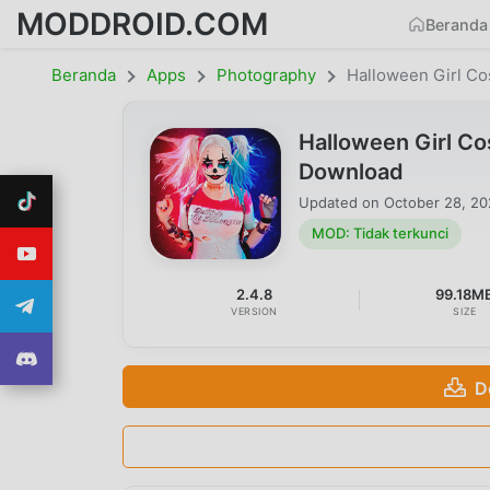
MODDROID.COM
Beranda
Beranda
Apps
Photography
Halloween Girl C
Halloween Girl C
Download
Updated on
October 28, 2
MOD: Tidak terkunci
2.4.8
99.18M
VERSION
SIZE
D