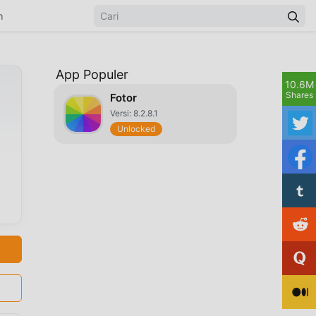
n
App Populer
10.6M
Shares
Fotor
Versi: 8.2.8.1
Unlocked