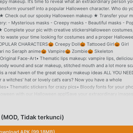
py makeup. It’s time to reveal what an extraordinary person yo
nsform yourself into a popular Halloween character. Who do y
ie?★ Check out our spooky Halloween makeup ★ Transfer your 
ery: - Mysterious masks - Creepy masks - Beautiful masks - Po
s★ Complete your pic with creative stickersHalloween costumes
 to waste your time looking for costumes and a proper Hallowe
sPOPULAR CHARACTERS🎃 Creepy Doll🎃 Tattooed Girl🎃 Girl
ari no Seraph anime🎃 Vampire🎃 Zombie🎃 Skeleton
ginal Face-Art• Thematic lips makeup: vampire lips, deliciou
loody wound and scar makeup, stitched mouth and a lot more sc
 is a real haven of the great spooky makeup ideas ALL YOU NEE
 witches’ hat or lovely cat’s ears? Now you have a whole
es• Thematic stickers for crazy pics• Bloody fonts for your ph
loween with our Halloween app!Save your extraordinary images
h your friends to show your creativity (Facebook, Instagram,
 waiting for you in out Halloween photo editor FOR FREE• No pa
loween!
(MOD, Tidak terkunci)
NGANTAR
ownload APK (99.18MB)