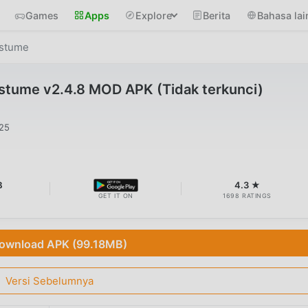
Games
Apps
Explore
Berita
Bahasa lai
ostume
ostume v2.4.8 MOD APK (Tidak terkunci)
025
B
4.3 ★
GET IT ON
1698 RATINGS
ownload APK (99.18MB)
Versi Sebelumnya