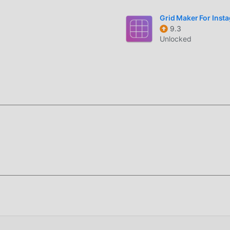
loween Girl Costume 2.4.8 benar-benar gratis, tetapi juga
si secara gratis, Anda dapat mencoba level tertinggiHallowee
Grid Maker For Inst
9.3
elain itu, semua mod telah diautentikasi secara manual oleh
Unlocked
, Anda hanya perlu mengunduh moddroid ke klien, Anda dapat
oween Girl Costume 2.4.8 dengan satu klik, dan kemudian nikm
Costume!
ikasi moddroid, Anda dapat langsung mengunduh versi mod grat
asi moddroid dengan satu klik, dan ada lebih banyak aplikasi m
kan, tunggu apa lagi, unduh sekarang!