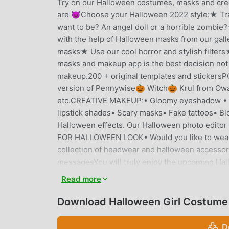
Try on our Halloween costumes, masks and cree
are 😈Choose your Halloween 2022 style:★ Tra
want to be? An angel doll or a horrible zomb
with the help of Halloween masks from our gall
masks★ Use our cool horror and stylish filter
masks and makeup app is the best decision not
makeup.200 + original templates and sticker
version of Pennywise🎃 Witch🎃 Krul from Ow
etc.СREATIVE MAKEUP:• Gloomy eyeshadow • Ori
lipstick shades• Scary masks• Fake tattoos• B
Halloween effects. Our Halloween photo editor
FOR HALLOWEEN LOOK• Would you like to wear a
collection of headwear and halloween accessori
messagesYou will truly enjoy the upcoming Hal
high resolution Share your halloween photo wit
Read more
WhatsApp, etc.).Incredible transformations are
content• No registration requiredH🎃ppy H🎃l
Download Halloween Girl Costume 
HALLOWEEN GIRL COSTUMEPE
D