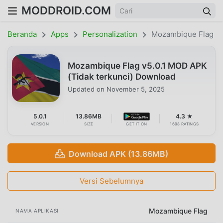
MODDROID.COM
Beranda
Apps
Personalization
Mozambique Flag
Mozambique Flag v5.0.1 MOD APK
(Tidak terkunci) Download
Updated on
November 5, 2025
5.0.1
13.86MB
4.3 ★
VERSION
SIZE
GET IT ON
1698 RATINGS
Download APK (13.86MB)
Versi Sebelumnya
Mozambique Flag
NAMA APLIKASI