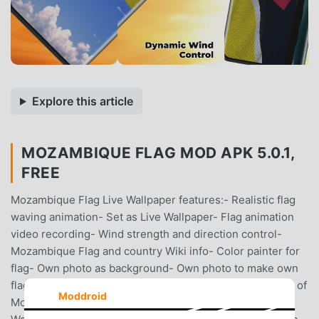
Explore this article
MOZAMBIQUE FLAG MOD APK 5.0.1,
FREE
Mozambique Flag Live Wallpaper features:- Realistic flag
waving animation- Set as Live Wallpaper- Flag animation
video recording- Wind strength and direction control-
Mozambique Flag and country Wiki info- Color painter for
flag- Own photo as background- Own photo to make own
flag- Overlay text optionExplore the cultural significance of
Moddroid
Mozambique flag with our Mozambique Flag Live