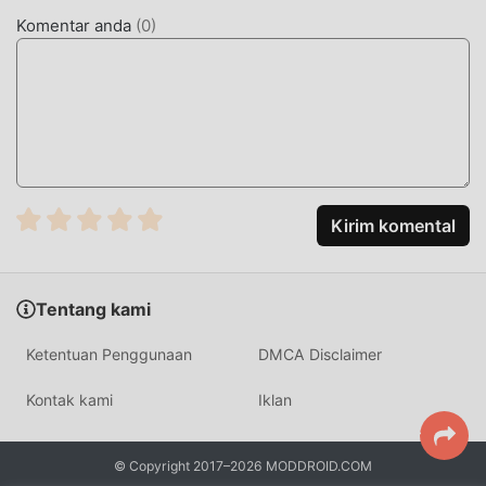
moddroid dengan satu klik, dan ada lebih banyak aplikasi
Komentar anda
(
0
)
mod populer gratis yang menunggu untuk Anda mainkan,
tunggu apa lagi, unduh sekarang!
Kirim komental
Tentang kami
Ketentuan Penggunaan
DMCA Disclaimer
Kontak kami
Iklan
© Copyright 2017–2026 MODDROID.COM