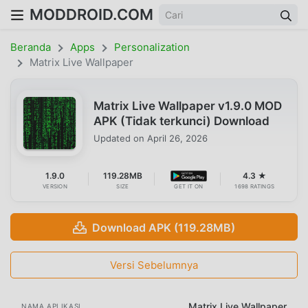
MODDROID.COM
Beranda
Apps
Personalization
Matrix Live Wallpaper
Matrix Live Wallpaper v1.9.0 MOD
APK (Tidak terkunci) Download
Updated on
April 26, 2026
1.9.0
119.28MB
4.3 ★
VERSION
SIZE
GET IT ON
1698 RATINGS
Download APK (119.28MB)
Versi Sebelumnya
Matrix Live Wallpaper
NAMA APLIKASI