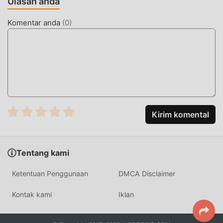
Ulasan anda
Wallpaper 1.9.0 dengan satu klik, dan kemudian nikmati
Kenyamanan yang dibawa oleh Matrix Live Wallpaper!
Komentar anda
(
0
)
UNDUH SEKARANG
Cukup klik tombol unduh untuk menginstal aplikasi
moddroid, Anda dapat langsung mengunduh versi mod
gratis Matrix Live Wallpaper 1.9.0dalam paket instalasi
moddroid dengan satu klik, dan ada lebih banyak aplikasi
mod populer gratis yang menunggu untuk Anda mainkan,
Kirim komental
tunggu apa lagi, unduh sekarang!
Tentang kami
Ketentuan Penggunaan
DMCA Disclaimer
Kontak kami
Iklan