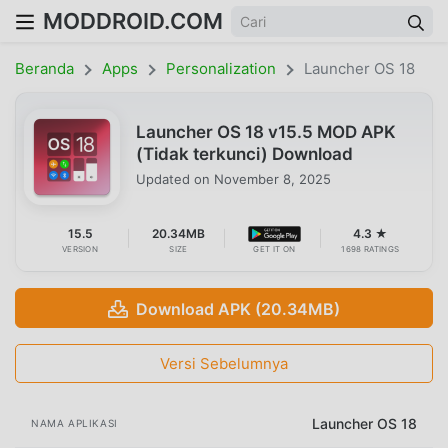
MODDROID.COM
Beranda
Apps
Personalization
Launcher OS 18
Launcher OS 18 v15.5 MOD APK
(Tidak terkunci) Download
Updated on
November 8, 2025
15.5
20.34MB
4.3 ★
VERSION
SIZE
GET IT ON
1698 RATINGS
Download APK (20.34MB)
Versi Sebelumnya
Launcher OS 18
NAMA APLIKASI