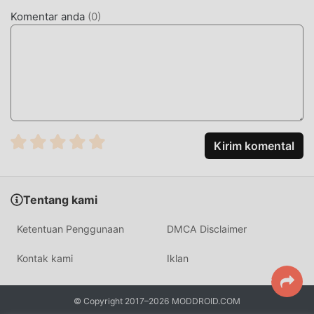
MOD UNIK
Komentar anda
(
0
)
moddroid tidak hanya menyediakan yang asliLauncher OS
18 15.5 benar-benar gratis, tetapi juga melampirkan versi
mod, memberi Anda Free fungsi secara gratis, Anda dapat
mencoba level tertinggiLauncher OS 18 15.5 dengan fungsi
terlengkap. Selain itu, semua mod telah diautentikasi
secara manual oleh moddroid, 100% gratis dan tersedia.
Sekarang, Anda hanya perlu mengunduh moddroid ke
klien, Anda dapat mengunduh dan menginstal Free versi
Kirim komental
mod Launcher OS 18 15.5 dengan satu klik, dan kemudian
nikmati Kenyamanan yang dibawa oleh Launcher OS 18!
Tentang kami
UNDUH SEKARANG
Ketentuan Penggunaan
DMCA Disclaimer
Cukup klik tombol unduh untuk menginstal aplikasi
moddroid, Anda dapat langsung mengunduh versi mod
Kontak kami
Iklan
gratis Launcher OS 18 15.5dalam paket instalasi moddroid
dengan satu klik, dan ada lebih banyak aplikasi mod
© Copyright 2017–2026 MODDROID.COM
populer gratis yang menunggu untuk Anda mainkan,