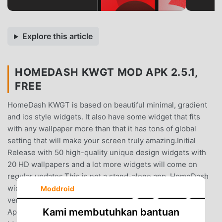
Explore this article
HOMEDASH KWGT MOD APK 2.5.1,
FREE
HomeDash KWGT is based on beautiful minimal, gradient
and ios style widgets. It also have some widget that fits
with any wallpaper more than that it has tons of global
setting that will make your screen truly amazing.Initial
Release with 50 high-quality unique design widgets with
20 HD wallpapers and a lot more widgets will come on
regular updates.This is not a stand-alone app. HomeDash
widgets require the KWGT PRO application ( not a free
Moddroid
version of this app)What you need:✔ KWGT PRO
Kami membutuhkan bantuan
AppKWGT https://play.google.com/store/apps/details?