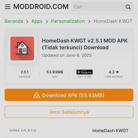
MODDROID.COM
Beranda
Apps
Personalization
HomeDash KWGT
HomeDash KWGT v2.5.1 MOD APK
(Tidak terkunci) Download
Updated on
June 6, 2025
2.5.1
53.93MB
4.3 ★
VERSION
SIZE
GET IT ON
1698 RATINGS
Download APK (53.93MB)
Versi Sebelumnya
HomeDash KWGT
NAMA APLIKASI