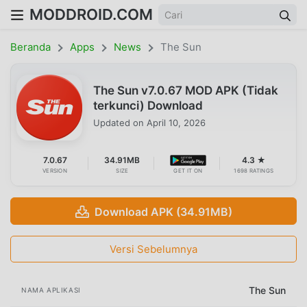
MODDROID.COM
Beranda
Apps
News
The Sun
The Sun v7.0.67 MOD APK (Tidak
terkunci) Download
Updated on
April 10, 2026
7.0.67
34.91MB
4.3 ★
VERSION
SIZE
GET IT ON
1698 RATINGS
Download APK (34.91MB)
Versi Sebelumnya
The Sun
NAMA APLIKASI