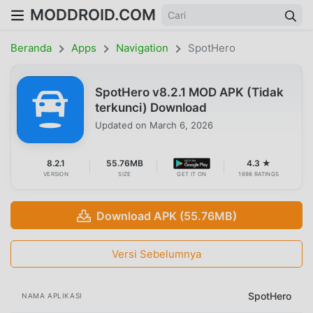
MODDROID.COM
Beranda
Apps
Navigation
SpotHero
SpotHero v8.2.1 MOD APK (Tidak
terkunci) Download
Updated on
March 6, 2026
8.2.1
55.76MB
4.3 ★
VERSION
SIZE
GET IT ON
1698 RATINGS
Download APK (55.76MB)
Versi Sebelumnya
SpotHero
NAMA APLIKASI