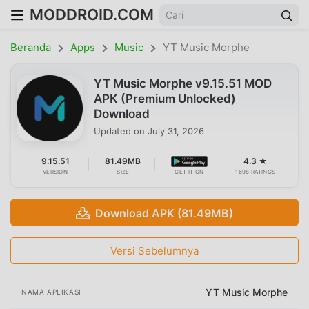
MODDROID.COM
Beranda
Apps
Music
YT Music Morphe
YT Music Morphe v9.15.51 MOD
APK (Premium Unlocked)
Download
Updated on
July 31, 2026
9.15.51
81.49MB
4.3 ★
VERSION
SIZE
GET IT ON
1698 RATINGS
Download APK (81.49MB)
Versi Sebelumnya
YT Music Morphe
NAMA APLIKASI