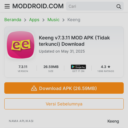
MODDROID.COM
Beranda
Apps
Music
Keeng
Keeng v7.3.11 MOD APK (Tidak
terkunci) Download
Updated on
May 31, 2025
7.3.11
26.59MB
4.3 ★
VERSION
SIZE
GET IT ON
1698 RATINGS
Download APK (26.59MB)
Versi Sebelumnya
Keeng
NAMA APLIKASI