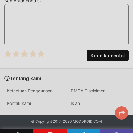
Komentar anda
(
0
)
moddroid, Anda dapat langsung mengunduh versi mod
gratis Keeng 7.3.11dalam paket instalasi moddroid dengan
satu klik, dan ada lebih banyak aplikasi mod populer gratis
yang menunggu untuk Anda mainkan, tunggu apa lagi,
unduh sekarang!
Kirim komental
Tentang kami
Ketentuan Penggunaan
DMCA Disclaimer
Kontak kami
Iklan
© Copyright 2017–2026 MODDROID.COM