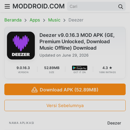
MODDROID.COM
Beranda
Apps
Music
Deezer
Deezer v9.0.16.3 MOD APK (GE,
Premium Unlocked, Download
Music Offline) Download
Updated on
June 29, 2026
9.0.16.3
52.89MB
4.3 ★
VERSION
SIZE
GET IT ON
1698 RATINGS
Download APK (52.89MB)
Versi Sebelumnya
Deezer
NAMA APLIKASI