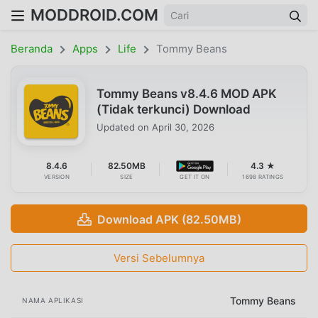
MODDROID.COM
Beranda
Apps
Life
Tommy Beans
Tommy Beans v8.4.6 MOD APK
(Tidak terkunci) Download
Updated on
April 30, 2026
8.4.6
82.50MB
4.3 ★
VERSION
SIZE
GET IT ON
1698 RATINGS
Download APK (82.50MB)
Versi Sebelumnya
Tommy Beans
NAMA APLIKASI