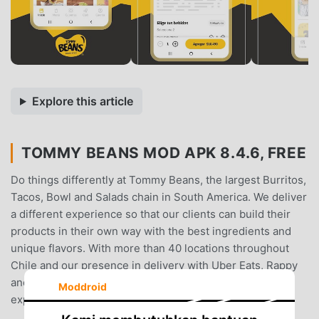
Explore this article
TOMMY BEANS MOD APK 8.4.6, FREE
Do things differently at Tommy Beans, the largest Burritos,
Tacos, Bowl and Salads chain in South America. We deliver
a different experience so that our clients can build their
products in their own way with the best ingredients and
unique flavors. With more than 40 locations throughout
Chile and our presence in delivery with Uber Eats, Rappy
and Orders Ya, we manage to deliver a different
Moddroid
experience to more than 5 million customers a year.