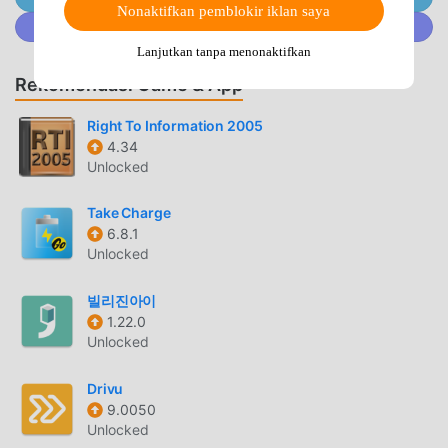
yang kuat telah menarik banyak pengguna. Dibandingkan
Nonaktifkan pemblokir iklan saya
Gabung @MODDROID.CO di komunitas Discord
dengan tradisional life aplikasi, Tommy Beans memberikan
pengalaman yang lebih kaya dan fungsi yang lebih kuat.
Lanjutkan tanpa menonaktifkan
Anda hanya perlu Mengunduh dan menginstalTommy
Rekomendasi Game & App
Beans8.4.6, Anda dapat dengan mudah merasakan semua
fungsi, dan itu benar-benar gratis! Selain itu, moddroid
Right To Information 2005
4.34
juga mendukung life aplikasi untuk para penggemar untuk
Unlocked
bertukar pengalaman satu sama lain, berbagi kebahagiaan
yang mereka temui di aplikasi, tunggu apa lagi, datang dan
Take Charge
unduh sekarang
6.8.1
Unlocked
MOD UNIK
빌리진아이
moddroid tidak hanya menyediakan yang asliTommy Beans
1.22.0
8.4.6 benar-benar gratis, tetapi juga melampirkan versi
Unlocked
mod, memberi Anda Free fungsi secara gratis, Anda dapat
mencoba level tertinggiTommy Beans 8.4.6 dengan fungsi
Drivu
terlengkap. Selain itu, semua mod telah diautentikasi
9.0050
secara manual oleh moddroid, 100% gratis dan tersedia.
Unlocked