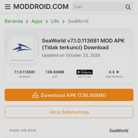
MODDROID.COM
Beranda
Apps
Life
SeaWorld
SeaWorld v7.1.0.113681 MOD APK
(Tidak terkunci) Download
Updated on
October 23, 2025
7.1.0.113681
136.60MB
4.3 ★
VERSION
SIZE
GET IT ON
1698 RATINGS
Download APK (136.60MB)
Versi Sebelumnya
SeaWorld
NAMA APLIKASI