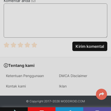
Komentar anda
(
0
)
UNDUH SEKARANG
Cukup klik tombol unduh untuk menginstal aplikasi
moddroid, Anda dapat langsung mengunduh versi mod
gratis SeaWorld 7.1.0.113681dalam paket instalasi moddroid
dengan satu klik, dan ada lebih banyak aplikasi mod
populer gratis yang menunggu untuk Anda mainkan,
tunggu apa lagi, unduh sekarang!
Kirim komental
Tentang kami
Ketentuan Penggunaan
DMCA Disclaimer
Kontak kami
Iklan
© Copyright 2017–2026 MODDROID.COM