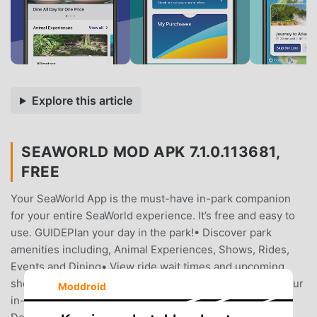
Explore this article
SEAWORLD MOD APK 7.1.0.113681,
FREE
Your SeaWorld App is the must-have in-park companion
for your entire SeaWorld experience. It’s free and easy to
use. GUIDEPlan your day in the park!• Discover park
amenities including, Animal Experiences, Shows, Rides,
Events and Dining• View ride wait times and upcoming
showtimes so you can plan your next move• Upgrade your
Moddroid
in-park experience with a Quick Queue®, All Day Dining