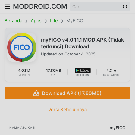
MODDROID.COM
Beranda
Apps
Life
MyFICO
myFICO v4.0.11.1 MOD APK (Tidak
terkunci) Download
Updated on
October 4, 2025
4.0.11.1
17.80MB
4.3 ★
VERSION
SIZE
GET IT ON
1698 RATINGS
Download APK (17.80MB)
Versi Sebelumnya
myFICO
NAMA APLIKASI