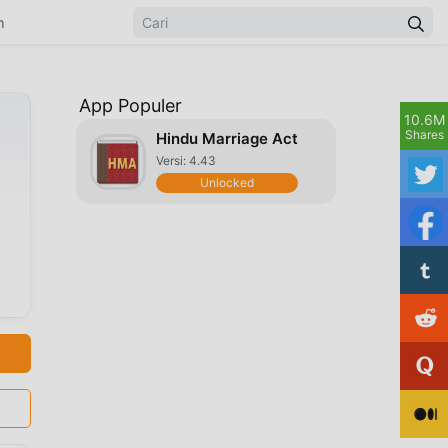
n
App Populer
10.6M
Shares
Hindu Marriage Act
Versi: 4.43
Unlocked