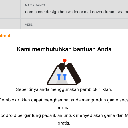
NAMA PAKET
com.home.design.house.decor.makeover.dream.sea.bea
VERSI
1.2.4
droid
PENGEMBANG
Kami membutuhkan bantuan Anda
Teras Global JSC
UKURAN
129.53MB
Sepertinya anda menggunakan pemblokir iklan.
Pemblokir iklan dapat menghambat anda mengunduh game sec
normal.
Moddroid bergantung pada iklan untuk menyediakan game dan 
gratis.