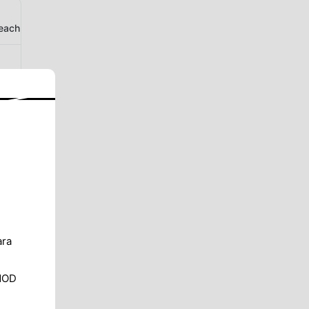
ch.hawai.resort.interior
ara
MOD