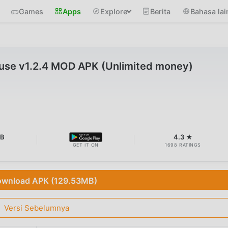
Games
Apps
Explore
Berita
Bahasa lai
se v1.2.4 MOD APK (Unlimited money)
MB
4.3 ★
GET IT ON
1698 RATINGS
wnload APK (129.53MB)
Versi Sebelumnya