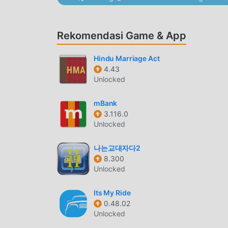
FITUR NYAMAN
Rekomendasi Game & App
Modern Beach House Sebagai aplikasi terkenal 
Dibandingkan dengan tradisional life aplikas
Hindu Marriage Act
fungsi yang lebih kuat. Anda hanya perlu Men
4.43
dengan mudah merasakan semua fungsi, dan itu 
Unlocked
aplikasi untuk para penggemar untuk bertukar
di aplikasi, tunggu apa lagi, datang dan unduh 
mBank
3.116.0
MOD UNIK
Unlocked
moddroid tidak hanya menyediakan yang asliMod
나는교대자다2
melampirkan versi mod, memberi Anda Unlimite
8.300
tertinggiModern Beach House 1.2.4 dengan fungs
Unlocked
manual oleh moddroid, 100% gratis dan tersed
dapat mengunduh dan menginstal Unlimited mon
Its My Ride
kemudian nikmati Kenyamanan yang dibawa ol
0.48.02
Unlocked
UNDUH SEKARANG