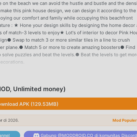
e on the beach we can avoid the hustle and bustle and the dens
 make this pink house design, we can design it according to the
oying our comfort and family while occupying this beachfront
re : ★ Hone your design skills by designing the home decor
of match-3 levels to enjoy★ Lot's of interior to decor Pink Ho
Swap to match 3 or more similar tiles in a line to crush
per plane.● Match 5 or more to create amazing boosters● Find
o solve puzzles and beat the levels.● Beat the levels to get mor
ecorations.
NTAR
ife ,itu telah menarik banyak pengguna yang suka life di seluru
OD, Unlimited money)
 moddroid adalah pilihan terbaik Anda. moddroid tidak hanya
House 1.2.4 gratis, tetapi juga menyediakan Unlimited money 
wnload APK (129.53MB)
a fitur aplikasi secara gratis. moddroid menjanjikan itu sem
an biaya apa pun kepada pengguna, dan 100% aman, tersedia
er
di 2026.
Mod Populer
n moddroid, Anda dapat mengunduh dan menginstalModern Beac
, unduh moddroid sekarang!
nnel
Gabung @MODDROID.CO di komunitas Discord