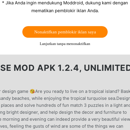
* Jika Anda ingin mendukung Moddroid, dukung kami dengan
mematikan pemblokir iklan Anda.
Nonaktifkan pemblokir iklan saya
Lanjutkan tanpa menonaktifkan
E MOD APK 1.2.4, UNLIMITE
 design game 😘Are you ready to live on a tropical island? Bask
sandy beaches, while enjoying the tropical turquoise sea.Desig
 places and solve hundreds of fun match 3 puzzles in a light an
 bright designer, and help design the decor and furniture to
e morning and evening can indeed provide a very beautiful view
ves, feeling the gusts of wind are some of the things we can