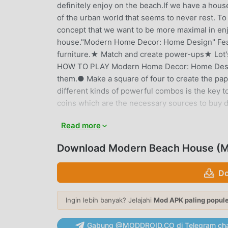
definitely enjoy on the beach.If we have a hous
of the urban world that seems to never rest. To
concept that we want to be more maximal in enj
house."Modern Home Decor: Home Design" Featu
furniture.★ Match and create power-ups★ Lot's 
HOW TO PLAY Modern Home Decor: Home Design● 
them.● Make a square of four to create the pa
different kinds of powerful combos is the key t
coins which are the necessary sources to buy d
Read more
MODERN BEACH HOUSEPENGA
Modern Beach House Sebagai aplikasi terkebal l
Download Modern Beach House (M
dunia. Jika Anda ingin mengunduh aplikasi ini,
memberi Anda versi terbaru dariModern Beach 
Do
gratis untuk membantu Anda membuka kunci semu
Modern Beach House mod tidak akan membebank
Ingin lebih banyak? Jelajahi
Mod APK paling popul
dan gratis untuk dipasang. Cukup unduh klie
House 1.2.4 dengan satu klik. Tunggu apa lagi
Gabung @MODDROID.CO di Telegram cha