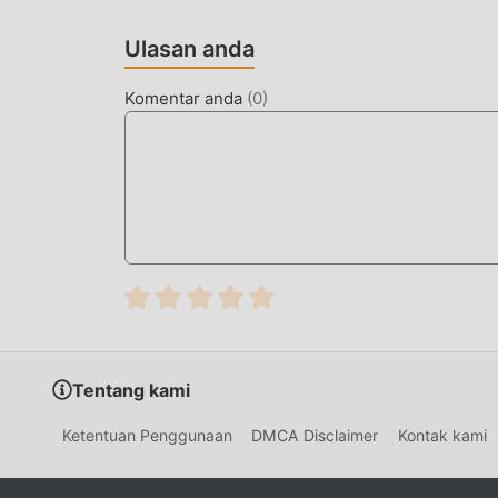
Cukup klik tombol unduh untuk menginstal apl
Ulasan anda
Modern Beach House 1.2.4dalam paket instalasi
populer gratis yang menunggu untuk Anda main
Komentar anda
(
0
)
Tentang kami
Ketentuan Penggunaan
DMCA Disclaimer
Kontak kami