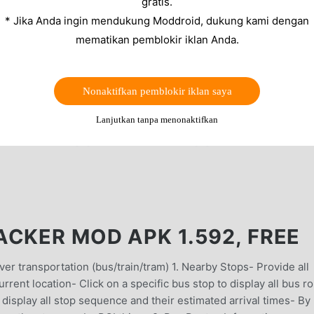
gratis.
* Jika Anda ingin mendukung Moddroid, dukung kami dengan
mematikan pemblokir iklan Anda.
Nonaktifkan pemblokir iklan saya
Lanjutkan tanpa menonaktifkan
ACKER MOD APK 1.592, FREE
er transportation (bus/train/tram) 1. Nearby Stops- Provide all
rent location- Click on a specific bus stop to display all bus r
r display all stop sequence and their estimated arrival times- By