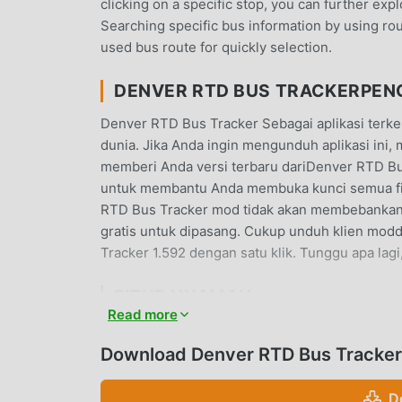
clicking on a specific stop, you can further ex
Searching specific bus information by using ro
used bus route for quickly selection.
DENVER RTD BUS TRACKERPE
Denver RTD Bus Tracker Sebagai aplikasi terkeba
dunia. Jika Anda ingin mengunduh aplikasi ini,
memberi Anda versi terbaru dariDenver RTD Bus
untuk membantu Anda membuka kunci semua fitu
RTD Bus Tracker mod tidak akan membebankan 
gratis untuk dipasang. Cukup unduh klien mo
Tracker 1.592 dengan satu klik. Tunggu apa lag
FITUR NYAMAN
Read more
Denver RTD Bus Tracker Sebagai aplikasi terken
Dibandingkan dengan tradisional life aplikasi
Download Denver RTD Bus Tracker 
dan fungsi yang lebih kuat. Anda hanya perlu
dapat dengan mudah merasakan semua fungsi, d
D