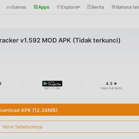
Games
Apps
Explore
Berita
Bahasa lai
racker v1.592 MOD APK (Tidak terkunci)
B
4.3 ★
GET IT ON
1698 RATINGS
ownload APK (12.34MB)
Versi Sebelumnya