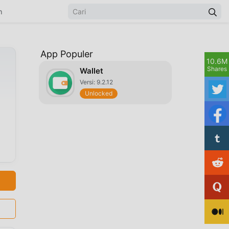
n
App Populer
10.6M
Shares
Wallet
Versi: 9.2.12
Unlocked