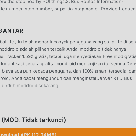
plore the stop nearby POI things.2. Bus Routes Information-
ute number, stop number, or partial stop name- Provide frequen
NGANTAR
l life ,itu telah menarik banyak pengguna yang suka life di se
 moddroid adalah pilihan terbaik Anda. moddroid tidak hanya
 Tracker 1.592 gratis, tetapi juga menyediakan Free mod grati
r aplikasi secara gratis. moddroid menjanjikan itu semua Den
biaya apa pun kepada pengguna, dan 100% aman, tersedia, da
ddroid, Anda dapat mengunduh dan menginstalDenver RTD Bus
i, unduh moddroid sekarang!
al life ,fungsinya yang kuat telah menarik banyak pengguna.
, Denver RTD Bus Tracker memberikan pengalaman yang lebih ka
(MOD, Tidak terkunci)
 Mengunduh dan menginstalDenver RTD Bus Tracker1.592, Anda
an itu benar-benar gratis! Selain itu, moddroid juga menduku
ownload APK (12.34MB)