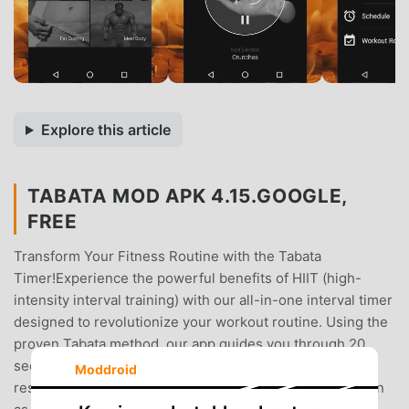
Explore this article
TABATA MOD APK 4.15.GOOGLE,
FREE
Transform Your Fitness Routine with the Tabata
Timer!Experience the powerful benefits of HIIT (high-
intensity interval training) with our all-in-one interval timer
designed to revolutionize your workout routine. Using the
proven Tabata method, our app guides you through 20
seconds of intense exercise followed by 10 seconds of
Moddroid
rest, repeated 8 times – making a quick 4-minute session