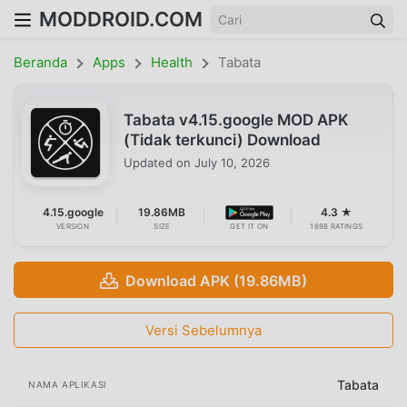
MODDROID.COM
Beranda
Apps
Health
Tabata
Tabata v4.15.google MOD APK
(Tidak terkunci) Download
Updated on
July 10, 2026
4.15.google
19.86MB
4.3 ★
VERSION
SIZE
GET IT ON
1698 RATINGS
Download APK (19.86MB)
Versi Sebelumnya
Tabata
NAMA APLIKASI