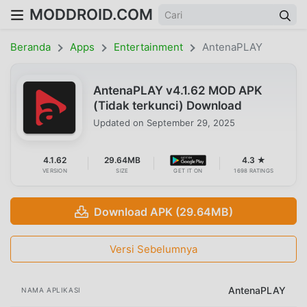
MODDROID.COM
Beranda
Apps
Entertainment
AntenaPLAY
AntenaPLAY v4.1.62 MOD APK
(Tidak terkunci) Download
Updated on
September 29, 2025
4.1.62
29.64MB
4.3 ★
VERSION
SIZE
GET IT ON
1698 RATINGS
Download APK (29.64MB)
Versi Sebelumnya
AntenaPLAY
NAMA APLIKASI