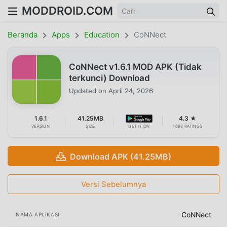
MODDROID.COM
Beranda
Apps
Education
CoNNect
CoNNect v1.6.1 MOD APK (Tidak
terkunci) Download
Updated on
April 24, 2026
1.6.1
41.25MB
4.3 ★
VERSION
SIZE
GET IT ON
1698 RATINGS
Download APK (41.25MB)
Versi Sebelumnya
CoNNect
NAMA APLIKASI