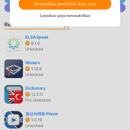
go to different childcare facilities.With one ChildCareWeb
Nonaktifkan pemblokir iklan saya
Gabung @MODDROID.CO di komunitas Discord
CoNNect, you can receive all the contacts from all the
facilities at once.Simple design!Sharp design based on
Lanjutkan tanpa menonaktifkan
white.We have created a lean and cool impression with
Rekomendasi Game & App
improved visibility of necessary information.
ELSA Speak
CONNECTPENGANTAR
9.1.0
Unlocked
CoNNect Sebagai aplikasi terkebal education ,itu telah
menarik banyak pengguna yang suka education di seluruh
Skolaro
dunia. Jika Anda ingin mengunduh aplikasi ini, moddroid
1.12.6
adalah pilihan terbaik Anda. moddroid tidak hanya memberi
Unlocked
Anda versi terbaru dariCoNNect 1.6.1 gratis, tetapi juga
menyediakan Free mod gratis untuk membantu Anda
Dictionary
12.0.0
membuka kunci semua fitur aplikasi secara gratis.
Pro Unlocked
moddroid menjanjikan itu semua CoNNect mod tidak akan
membebankan biaya apa pun kepada pengguna, dan 100%
경선식에듀 Player
aman, tersedia, dan gratis untuk dipasang. Cukup unduh
1.0.19
klien moddroid, Anda dapat mengunduh dan
Unlocked