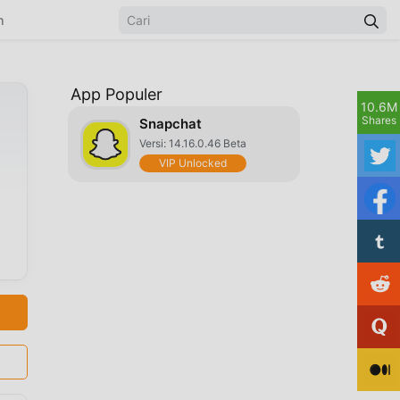
n
App Populer
10.6M
Shares
Snapchat
Versi: 14.16.0.46 Beta
VIP Unlocked