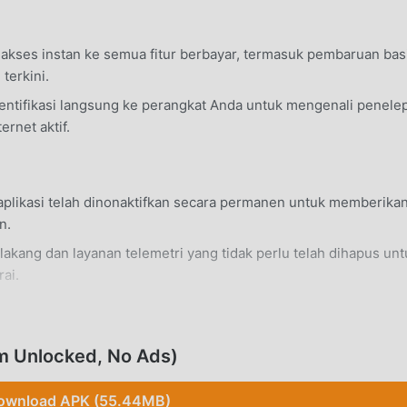
kses instan ke semua fitur berbayar, termasuk pembaruan bas
terkini.
ntifikasi langsung ke perangkat Anda untuk mengenali penele
ernet aktif.
plikasi telah dinonaktifkan secara permanen untuk memberika
n.
lakang dan layanan telemetri yang tidak perlu telah dihapus unt
ai.
Android 8.0+ standar apa pun tanpa perlu modifikasi sistem.
m Unlocked, No Ads)
ownload APK (55.44MB)