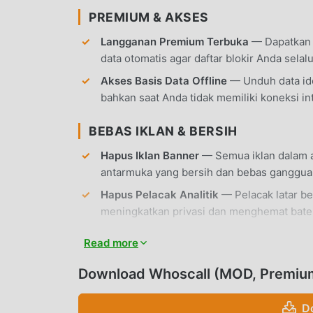
PREMIUM & AKSES
Langganan Premium Terbuka
— Dapatkan a
data otomatis agar daftar blokir Anda selalu 
Akses Basis Data Offline
— Unduh data ide
bahkan saat Anda tidak memiliki koneksi int
BEBAS IKLAN & BERSIH
Hapus Iklan Banner
— Semua iklan dalam a
antarmuka yang bersih dan bebas ganggua
Hapus Pelacak Analitik
— Pelacak latar be
meningkatkan privasi dan menghemat bater
Tanpa Root
— Dapat diinstal di perangkat 
Read more
FITUR APLIKASI
Download Whoscall (MOD, Premiu
IDENTIFIKASI PANGGILAN
D