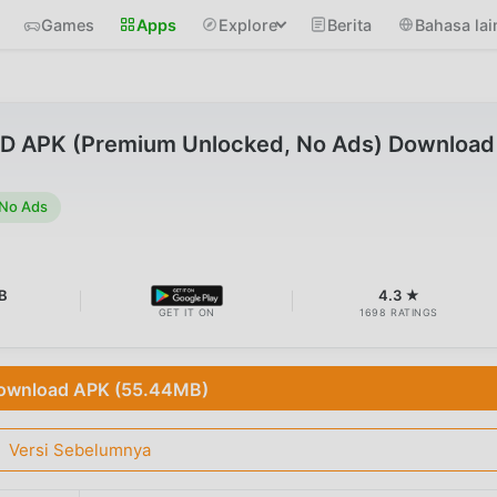
Games
Apps
Explore
Berita
Bahasa lai
D APK (Premium Unlocked, No Ads) Download
 No Ads
B
4.3 ★
GET IT ON
1698 RATINGS
ownload APK (55.44MB)
Versi Sebelumnya