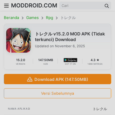
MODDROID.COM
Beranda
Games
Rpg
トレクル
トレクル v15.2.0 MOD APK (Tidak
terkunci) Download
Updated on
November 6, 2025
15.2.0
147.50MB
4.3 ★
VERSION
SIZE
GET IT ON
1698 RATINGS
Download APK (147.50MB)
Versi Sebelumnya
トレクル
NAMA APLIKASI