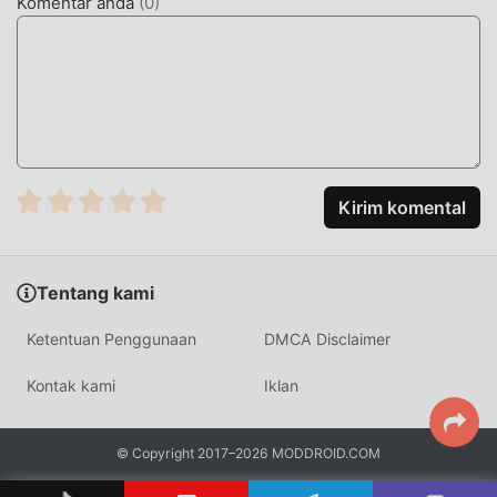
Komentar anda
(
0
)
LAYAR INDAH
Seperti tradisional rpg game, トレクル memiliki gaya seni
yang unik, dan grafik, peta, dan karakternya yang
berkualitas tinggi membuat トレクル menarik banyak rpg
penggemar, dan dibandingkan dengan tradisional rpg
game , トレクル 15.2.0 telah mengadopsi mesin virtual
yang diperbarui dan melakukan peningkatan yang berani.
Kirim komental
Dengan teknologi yang lebih maju, pengalaman layar game
telah sangat ditingkatkan. Sambil mempertahankan gaya
asli rpg ,maksimum Ini meningkatkan pengalaman sensorik
Tentang kami
pengguna, dan ada banyak jenis ponsel apk dengan
kemampuan beradaptasi yang sangat baik, memastikan
Ketentuan Penggunaan
DMCA Disclaimer
bahwa semua rpg pecinta game dapat sepenuhnya
menikmati kebahagiaan yang dibawa olehトレクル 15.2.0
Kontak kami
Iklan
MOD UNIK
© Copyright 2017–2026 MODDROID.COM
Tradisional rpg permainan mengharuskan pengguna