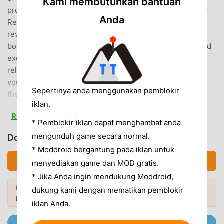
Kami membutuhkan bantuan
production.Attractive characters rampage in the trekle!◆
Anda
Relive the story of the original story! That famous scene
revives! ◆The story begins in "Fusha Village" where the
boy Luffy meets "Red-haired Shanks".The excitement and
excitement will be revived with "Quest" where you can
relive the story of the original story!◆ Gather and raise
your friends and form your own pirate group! ◆Not only
Sepertinya anda menggunakan pemblokir
the main characters, but also the unique supporting
iklan.
characters!Get an order book at the bar and add various
Read more
characters to your friends!Raise your friends and become
* Pemblokir iklan dapat menghambat anda
the strongest pirates![Operating environment and other
mengunduh game secara normal.
Download トレクル (MOD, Tidak terkunci)
inquiries]https://bnfaq.channel.or.jp/contact/faq_list/1531*
* Moddroid bergantung pada iklan untuk
Please be sure to use this app in the operating
Download APK (147.50MB)
menyediakan game dan MOD gratis.
environment described in the link above. Even if you use it
* Jika Anda ingin mendukung Moddroid,
in the operating environment, the app may not work
Ingin lebih banyak? Jelajahi
Mod APK paling
dukung kami dengan mematikan pemblokir
properly depending on your usage status and model-
Mod Populer →
populer
di 2026.
specific factors.© Eiichiro Oda / Shueisha / Fuji TV / Toei
iklan Anda.
Animation© 2014 Bandai Namco Entertainment Inc.This
Gabung @MODDROID.CO di Telegram channel