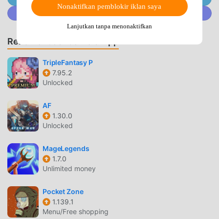
application is distributed with the official permission of the
Nonaktifkan pemblokir iklan saya
Gabung @MODDROID.CO di komunitas Discord
right holder."CRIWARE (TM)" of CRI Middleware Co., Ltd. is
used for this application.
Lanjutkan tanpa menonaktifkan
Rekomendasi Game & App
トレクル PENGANTAR
TripleFantasy P
トレクル Sebagai game rpg yang sangat populer baru-baru
7.95.2
ini, game ini mendapatkan banyak penggemar di seluruh
Unlocked
dunia yang menyukai game rpg .Jika Anda ingin
mengunduh game ini, sebagai situs unduhan game mod
AF
apk gratis terbesar di dunia -- moddroid adalah pilihan
1.30.0
terbaik Anda. moddroid tidak hanya memberi Anda versi
Unlocked
terbaru dariトレクル15.2.0gratis, tetapi juga menyediakan
Free mod gratis, membantu Anda menyimpan tugas
MageLegends
1.7.0
mekanis yang berulang dalam gim, sehingga Anda dapat
Unlimited money
fokus menikmati kesenangan yang dibawa oleh game itu
sendiri. moddroid menjanjikan bahwa apapunトレクルmod
Pocket Zone
tidak akan membebankan biaya apa pun kepada pemain,
1.139.1
dan 100% aman, tersedia, dan gratis untuk dipasang.
Menu/Free shopping