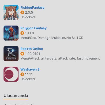
Cukup unduh klien moddroid, Anda dapat mengunduh dan
menginstalトレクル 15.2.0 dengan satu klik. Tunggu apa
FishingFantasy
lagi, unduh moddroid dan mainkan!
2.0.5
Unlocked
GAMEPLAY UNIK
Polygon Fantasy
トレクル Sebagai game terkenal rpg ,gameplaynya yang
1.41.0
unik telah membantunya mendapatkan banyak penggemar
Menu/God/Damage Multiplier/No Skill CD
di seluruh dunia. Tidak seperti tradisional rpg game, diトレ
クル, Anda hanya perlu melalui tutorial pemula, sehingga
Rebirth Online
Anda dapat dengan mudah memulai seluruh permainan
1.00.0191
Menu/Attack all targets, attack rate, fast movement
dan menikmati kesenangan yang dibawa secara klasik rpg
game トレクル 15.2.0. Pada saat yang sama, moddroid
Wayhaven 2
telah secara khusus membangun platform untuk rpg
1.1.11
pecinta game, memungkinkan Anda untuk berkomunikasi
Unlocked
dan berbagi dengan semua rpg pecinta game di seluruh
dunia, tunggu apa lagi, bergabunglah dengan moddroid
dan nikmati rpg permainan dengan semua mitra global
Ulasan anda
menjadi bahagia