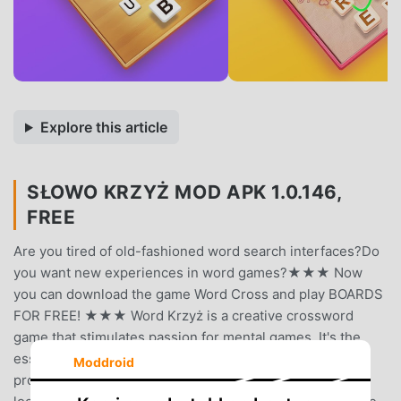
Explore this article
SŁOWO KRZYŻ MOD APK 1.0.146,
FREE
Are you tired of old-fashioned word search interfaces?Do
you want new experiences in word games?★★★ Now
you can download the game Word Cross and play BOARDS
FOR FREE! ★★★ Word Krzyż is a creative crossword
game that stimulates passion for mental games. It's the
essence of word games - it completely pulls IN and
Moddroid
provides ENTERTAINMENT to the player.➤ New, fresh