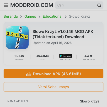
MODDROID.COM
Beranda
Games
Educational
Słowo Krzyż
Słowo Krzyż v1.0.146 MOD APK
(Tidak terkunci) Download
Updated on
April 16, 2026
1.0.146
46.61MB
4.3 ★
VERSION
SIZE
GET IT ON
1698 RATINGS
Download APK (46.61MB)
Versi Sebelumnya
Słowo Krzyż
NAMA APLIKASI